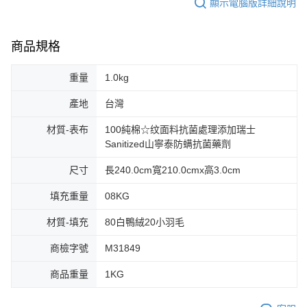
顯示電腦版詳細說明
商品規格
重量
1.0kg
產地
台灣
材質-表布
100純棉☆纹面料抗菌處理添加瑞士
Sanitized山寧泰防螨抗菌藥劑
尺寸
長240.0cm寬210.0cmx高3.0cm
填充重量
08KG
材質-填充
80白鴨絨20小羽毛
商檢字號
M31849
商品重量
1KG