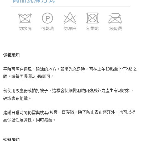
保養須知
點至下午3點之
平時可晾在通風、陰涼的地方。若陽光充足時，可在上午10
間，讓每面曝曬1小時即可。
勿使用吸塵器或拍打被子，這樣會使細微羽絨因強烈外力產生穿刺現象，
破壞表布組織。
被套一齊曝曬，除了防止表布髒汙外，也可以提
建議日曬時間仍需與枕套/
高保溫性及彈性，同時殺菌。
洗滌須知