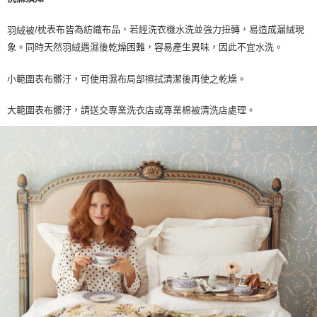
枕表布皆為紡織布品，若經洗衣機水洗並強力扭轉，易造成漏絨現
羽絨被/
象。同時天然羽絨遇濕後乾燥困難，容易產生異味，因此不宜水洗。
小範圍表布髒汙，可使用濕布局部擦拭清潔後再使之乾燥。
大範圍表布髒汙，請送交專業洗衣店或專業棉被清洗店處理。