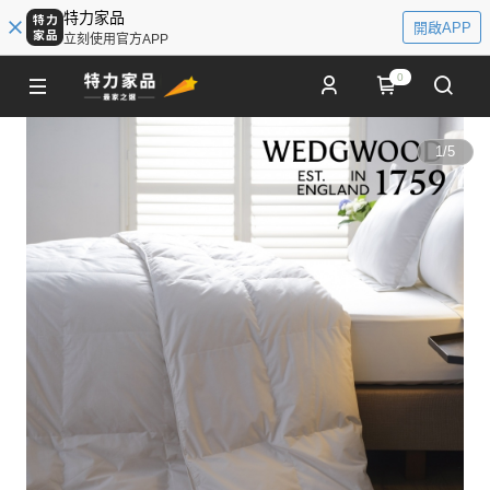
特力家品
開啟APP
立刻使用官方APP
0
1
/
5