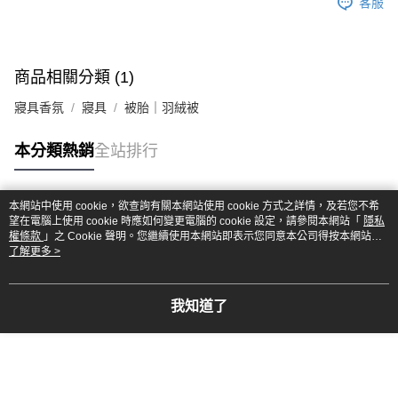
客服
商品相關分類 (1)
寢具香氛
寢具
被胎｜羽絨被
本分類熱銷
全站排行
本網站中使用 cookie，欲查詢有關本網站使用 cookie 方式之詳情，及若您不希
熱門標籤
望在電腦上使用 cookie 時應如何變更電腦的 cookie 設定，請參閱本網站「
隱私
權條款
」之 Cookie 聲明。您繼續使用本網站即表示您同意本公司得按本網站使
用條款之 Cookie 聲明使用 cookie。
了解更多 >
我知道了