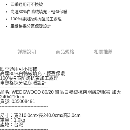
每筆NT$150，滿NT$799(含以上)免運費
【「AFTEE先享後付」結帳流程】
四季通用可不換被
１．於結帳方式選擇「AFTEE先享後付」後，將跳轉至「AFTEE先享後付」
高達80%白鴨絨填充，輕盈保暖
結帳頁面，進行簡訊認證並確認金額後，即可完成結帳。
２．訂單成立數日內，您將收到繳費通知簡訊。
100%棉表防螨抗菌加工處理
３．收到繳費通知簡訊後14天內，點擊此簡訊中的連結，可透過四大超商／
車縫格採分區保暖設計
ATM／網路銀行／等多元方式進行付款，方視為交易完成。
※ 請注意：結帳手續完成當下不需立刻繳費，但若您需要取消訂單，請聯絡
購買商品的店家。未經商家同意取消之訂單仍視為有效，需透過AFTEE先享
後付繳納相關費用。
※ 交易是否成功請以「AFTEE先享後付 」之結帳頁面顯示為準，若有關於
詳細說明
商品規格
相關推薦
是否繳費成功／繳費後需取消欲退款等相關疑問，請聯繫「AFTEE先享後付
客戶支援中心」
https://netprotections.freshdesk.com/support/home
四季通用可不換被
【注意事項】
高達80%白鴨絨填充，輕盈保暖
１．透過由恩沛科技股份有限公司提供之「AFTEE先享後付」服務完成之交
100%棉表防螨抗菌加工處理
易，需依本服務之必要範圍內提供個人資料，並將交易相關給付款項請求債
車縫格採分區保暖設計
權轉讓予恩沛科技股份有限公司。
---------------------------------
２．關於個人資料處理事宜，請瀏覽以下網址：
品名: WEDGWOOD 80/20 雅品白鴨絨抗菌羽絨舒眠被 加大
https://aftee.tw/terms/#terms3
240x210cm
３．未成年的使用者請事先徵得法定代理人或監護人之同意方可使用
貨號: 035008491
---------------------------------
「AFTEE先享後付」，若未經同意申辦者引起之損失，本公司不負相關責
任。
尺寸：寬210.0cmx長240.0cmx高3.0cm
４．使用「AFTEE先享後付」時，將依據個別帳號之用戶狀況，依本公司即
重量：1.0kg
時審查核予不同之上限額度；若仍有額度不足之情形，本公司將視審查結果
產地：台灣
請求用戶進行身份認證。
---------------------------------