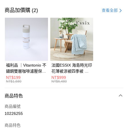
付款方式
信用卡一次付款
商品加價購 (2)
查看全部
信用卡分期付款
3 期 0 利率 每期
NT$6,460
21家銀行
6 期 0 利率 每期
NT$3,230
21家銀行
合作金庫商業銀行
第一商業銀行
華南商業銀行
彰化商業銀行
合作金庫商業銀行
第一商業銀行
LINE Pay
上海商業儲蓄銀行
台北富邦商業銀行
華南商業銀行
彰化商業銀行
國泰世華商業銀行
兆豐國際商業銀行
Apple Pay
上海商業儲蓄銀行
台北富邦商業銀行
臺灣中小企業銀行
台中商業銀行
國泰世華商業銀行
兆豐國際商業銀行
福利品 ｜Vitantonio 不
法國ESSIX 海島時光印
匯豐（台灣）商業銀行
華泰商業銀行
街口支付
臺灣中小企業銀行
台中商業銀行
鏽鋼雙層咖啡濾壓保溫
花薄被涼被四季被 單
聯邦商業銀行
遠東國際商業銀行
匯豐（台灣）商業銀行
華泰商業銀行
瓶 奶油白 VCB-10-C
人
NT$199
NT$999
AFTEE先享後付
元大商業銀行
永豐商業銀行
NT$1,680
NT$6,480
聯邦商業銀行
遠東國際商業銀行
玉山商業銀行
星展（台灣）商業銀行
相關說明
元大商業銀行
永豐商業銀行
台新國際商業銀行
中國信託商業銀行
【關於「AFTEE先享後付」】
玉山商業銀行
星展（台灣）商業銀行
商品特色
ATM付款
台灣樂天信用卡公司
AFTEE先享後付是「在收到商品之後才付款」的支付方式。 讓您購物簡單
台新國際商業銀行
中國信託商業銀行
便利好安心！
商品編號
台灣樂天信用卡公司
１．簡單：不需註冊會員、不需綁卡、不需儲值。
運送方式
10226255
２．便利：只要手機號碼，簡訊認證，即可結帳。
３．安心：先確認商品／服務後，再付款。
宅配
商品特色