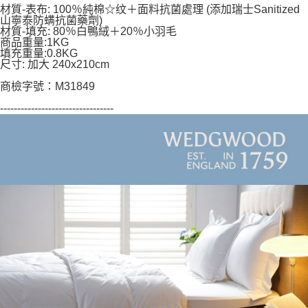
５．嚴禁一人註冊多個帳號或使用他人資訊註冊。若發現惡意使用之情形，
材質-表布: 100％純棉☆纹＋面料抗菌處理 (添加瑞士Sanitized
恩沛科技股份有限公司將有權停止該用戶之使用額度並採取法律行動。
山寧泰防螨抗菌藥劑)
材質-填充: 80％白鴨絨＋20％小羽毛
商品重量:1KG
填充重量:0.8KG
尺寸: 加大 240x210cm
商檢字號：M31849
---------------------------------