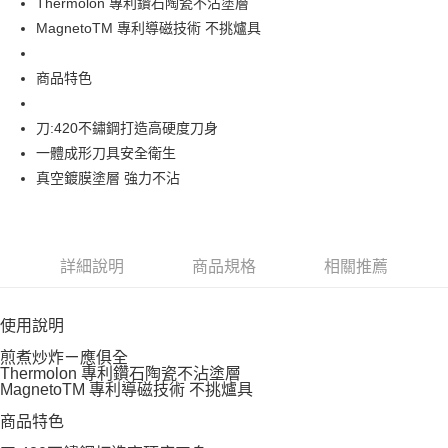
Thermolon 專利鑽石陶瓷不沾塗層
ATM／網路銀行／等多元方式進行付款，方視為交易完成。
※ 請注意：結帳手續完成當下不需立刻繳費，但若您需要取消訂單，請聯絡
MagnetoTM 專利導磁技術 不挑爐具
購買商品的店家。未經商家同意取消之訂單仍視為有效，需透過AFTEE先享
後付繳納相關費用。
商品特色
※ 交易是否成功請以「AFTEE先享後付 」之結帳頁面顯示為準，若有關於
是否繳費成功／繳費後需取消欲退款等相關疑問，請聯繫「AFTEE先享後付
客戶支援中心」
https://netprotections.freshdesk.com/support/home
刀:420不鏽鋼打造高硬度刀身
一體成形刀具安全衛生
【注意事項】
１．透過由恩沛科技股份有限公司提供之「AFTEE先享後付」服務完成之交
真空鍍膜塗層 強力不沾
易，需依本服務之必要範圍內提供個人資料，並將交易相關給付款項請求債
權轉讓予恩沛科技股份有限公司。
２．關於個人資料處理事宜，請瀏覽以下網址：
https://aftee.tw/terms/#terms3
３．未成年的使用者請事先徵得法定代理人或監護人之同意方可使用
詳細說明
商品規格
相關推薦
「AFTEE先享後付」，若未經同意申辦者引起之損失，本公司不負相關責
任。
４．使用「AFTEE先享後付」時，將依據個別帳號之用戶狀況，依本公司即
使用說明
時審查核予不同之上限額度；若仍有額度不足之情形，本公司將視審查結果
請求用戶進行身份認證。
煎煮炒炸ㄧ應俱全
５．嚴禁一人註冊多個帳號或使用他人資訊註冊。若發現惡意使用之情形，
Thermolon 專利鑽石陶瓷不沾塗層
恩沛科技股份有限公司將有權停止該用戶之使用額度並採取法律行動。
MagnetoTM 專利導磁技術 不挑爐具
商品特色