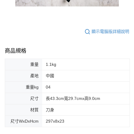
顯示電腦版詳細說明
商品規格
重量
1.1kg
產地
中國
重量kg
04
尺寸
長43.3cm寬29.7cmx高9.0cm
材質
刀身
尺寸WxDxHcm
297x8x23