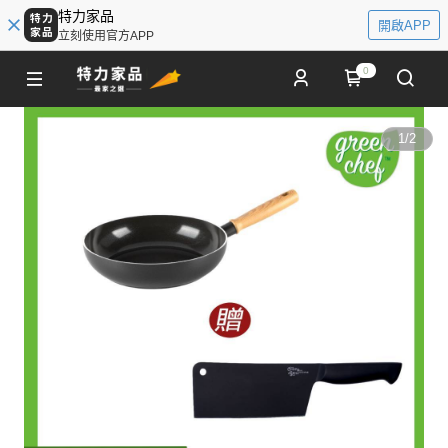
特力家品
開啟APP
立刻使用官方APP
0
1
/
2