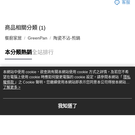
客服
商品相關分類 (1)
餐廚家居
GreenPan
陶瓷不沾-煎鍋
本分類熱銷
全站排行
本網站中使用 cookie，欲查詢有關本網站使用 cookie 方式之詳情，及若您不希
熱門標籤
望在電腦上使用 cookie 時應如何變更電腦的 cookie 設定，請參閱本網站「
隱私
權條款
」之 Cookie 聲明。您繼續使用本網站即表示您同意本公司得按本網站使
用條款之 Cookie 聲明使用 cookie。
了解更多 >
我知道了