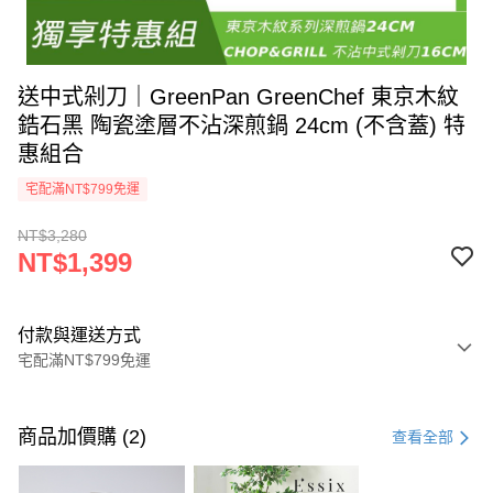
送中式剁刀｜GreenPan GreenChef 東京木紋
鋯石黑 陶瓷塗層不沾深煎鍋 24cm (不含蓋) 特
惠組合
宅配滿NT$799免運
NT$3,280
NT$1,399
付款與運送方式
宅配滿NT$799免運
付款方式
信用卡一次付款
商品加價購 (2)
查看全部
信用卡分期付款