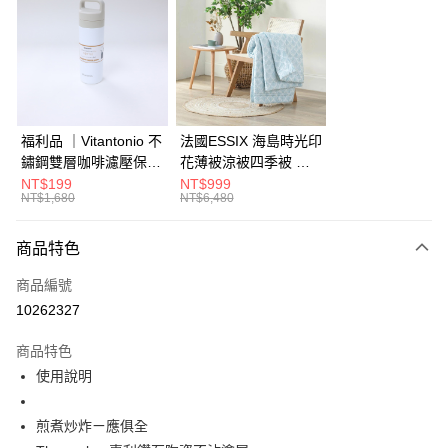
3 期 0 利率 每期
NT$466
21家銀行
6 期 0 利率 每期
NT$233
21家銀行
合作金庫商業銀行
第一商業銀行
華南商業銀行
彰化商業銀行
合作金庫商業銀行
第一商業銀行
LINE Pay
上海商業儲蓄銀行
台北富邦商業銀行
華南商業銀行
彰化商業銀行
國泰世華商業銀行
兆豐國際商業銀行
Apple Pay
上海商業儲蓄銀行
台北富邦商業銀行
臺灣中小企業銀行
台中商業銀行
國泰世華商業銀行
兆豐國際商業銀行
福利品 ｜Vitantonio 不
法國ESSIX 海島時光印
匯豐（台灣）商業銀行
華泰商業銀行
街口支付
臺灣中小企業銀行
台中商業銀行
鏽鋼雙層咖啡濾壓保溫
花薄被涼被四季被 單
聯邦商業銀行
遠東國際商業銀行
匯豐（台灣）商業銀行
華泰商業銀行
瓶 奶油白 VCB-10-C
人
NT$199
NT$999
AFTEE先享後付
元大商業銀行
永豐商業銀行
NT$1,680
NT$6,480
聯邦商業銀行
遠東國際商業銀行
玉山商業銀行
星展（台灣）商業銀行
相關說明
元大商業銀行
永豐商業銀行
台新國際商業銀行
中國信託商業銀行
【關於「AFTEE先享後付」】
玉山商業銀行
星展（台灣）商業銀行
商品特色
ATM付款
台灣樂天信用卡公司
AFTEE先享後付是「在收到商品之後才付款」的支付方式。 讓您購物簡單
台新國際商業銀行
中國信託商業銀行
便利好安心！
商品編號
台灣樂天信用卡公司
１．簡單：不需註冊會員、不需綁卡、不需儲值。
運送方式
10262327
２．便利：只要手機號碼，簡訊認證，即可結帳。
３．安心：先確認商品／服務後，再付款。
宅配
商品特色
每筆NT$150，滿NT$799(含以上)免運費
【「AFTEE先享後付」結帳流程】
使用說明
１．於結帳方式選擇「AFTEE先享後付」後，將跳轉至「AFTEE先享後付」
結帳頁面，進行簡訊認證並確認金額後，即可完成結帳。
２．訂單成立數日內，您將收到繳費通知簡訊。
煎煮炒炸ㄧ應俱全
３．收到繳費通知簡訊後14天內，點擊此簡訊中的連結，可透過四大超商／