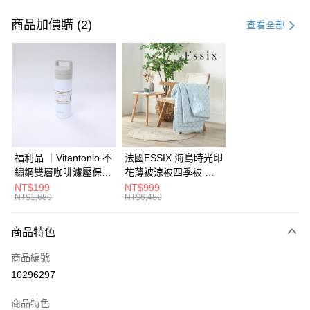
付款方式
信用卡一次付款
商品加價購 (2)
查看全部
信用卡分期付款
3 期 0 利率 每期
NT$1,977
21家銀行
6 期 0 利率 每期
NT$988
21家銀行
合作金庫商業銀行
第一商業銀行
華南商業銀行
彰化商業銀行
合作金庫商業銀行
第一商業銀行
LINE Pay
上海商業儲蓄銀行
台北富邦商業銀行
華南商業銀行
彰化商業銀行
國泰世華商業銀行
兆豐國際商業銀行
Apple Pay
上海商業儲蓄銀行
台北富邦商業銀行
臺灣中小企業銀行
台中商業銀行
國泰世華商業銀行
兆豐國際商業銀行
福利品 ｜Vitantonio 不
法國ESSIX 海島時光印
匯豐（台灣）商業銀行
華泰商業銀行
街口支付
臺灣中小企業銀行
台中商業銀行
鏽鋼雙層咖啡濾壓保溫
花薄被涼被四季被 單
聯邦商業銀行
遠東國際商業銀行
匯豐（台灣）商業銀行
華泰商業銀行
瓶 奶油白 VCB-10-C
人
NT$199
NT$999
AFTEE先享後付
元大商業銀行
永豐商業銀行
NT$1,680
NT$6,480
聯邦商業銀行
遠東國際商業銀行
玉山商業銀行
星展（台灣）商業銀行
相關說明
元大商業銀行
永豐商業銀行
台新國際商業銀行
中國信託商業銀行
【關於「AFTEE先享後付」】
玉山商業銀行
星展（台灣）商業銀行
商品特色
ATM付款
台灣樂天信用卡公司
AFTEE先享後付是「在收到商品之後才付款」的支付方式。 讓您購物簡單
台新國際商業銀行
中國信託商業銀行
便利好安心！
商品編號
台灣樂天信用卡公司
１．簡單：不需註冊會員、不需綁卡、不需儲值。
運送方式
10296297
２．便利：只要手機號碼，簡訊認證，即可結帳。
３．安心：先確認商品／服務後，再付款。
宅配
商品特色