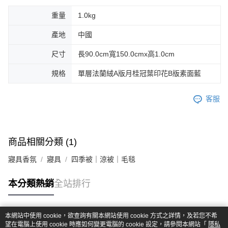
重量
1.0kg
產地
中國
尺寸
長90.0cm寬150.0cmx高1.0cm
規格
單層法蘭絨A版月桂冠葉印花B版素面藍
客服
商品相關分類 (1)
寢具香氛
寢具
四季被｜涼被｜毛毯
本分類熱銷
全站排行
本網站中使用 cookie，欲查詢有關本網站使用 cookie 方式之詳情，及若您不希
熱門標籤
望在電腦上使用 cookie 時應如何變更電腦的 cookie 設定，請參閱本網站「
隱私