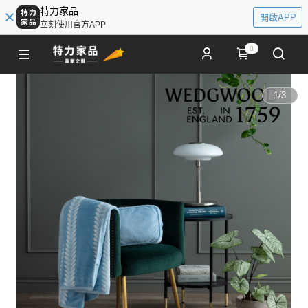
特力家品
開啟APP
立刻使用官方APP
0
1
/
3