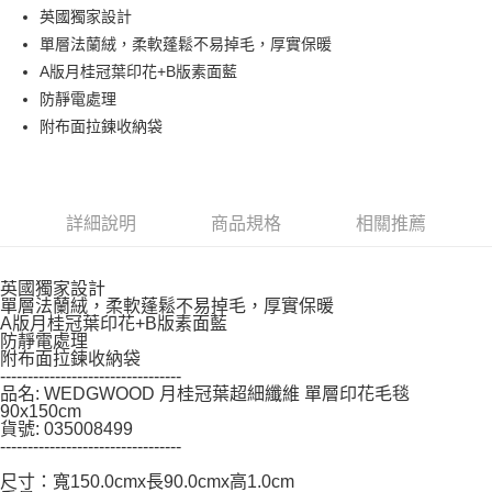
每筆NT$150，滿NT$799(含以上)免運費
【「AFTEE先享後付」結帳流程】
英國獨家設計
１．於結帳方式選擇「AFTEE先享後付」後，將跳轉至「AFTEE先享後付」
單層法蘭絨，柔軟蓬鬆不易掉毛，厚實保暖
結帳頁面，進行簡訊認證並確認金額後，即可完成結帳。
２．訂單成立數日內，您將收到繳費通知簡訊。
A版月桂冠葉印花+B版素面藍
３．收到繳費通知簡訊後14天內，點擊此簡訊中的連結，可透過四大超商／
防靜電處理
ATM／網路銀行／等多元方式進行付款，方視為交易完成。
※ 請注意：結帳手續完成當下不需立刻繳費，但若您需要取消訂單，請聯絡
附布面拉鍊收納袋
購買商品的店家。未經商家同意取消之訂單仍視為有效，需透過AFTEE先享
後付繳納相關費用。
※ 交易是否成功請以「AFTEE先享後付 」之結帳頁面顯示為準，若有關於
是否繳費成功／繳費後需取消欲退款等相關疑問，請聯繫「AFTEE先享後付
詳細說明
商品規格
相關推薦
客戶支援中心」
https://netprotections.freshdesk.com/support/home
【注意事項】
１．透過由恩沛科技股份有限公司提供之「AFTEE先享後付」服務完成之交
英國獨家設計
易，需依本服務之必要範圍內提供個人資料，並將交易相關給付款項請求債
單層法蘭絨，柔軟蓬鬆不易掉毛，厚實保暖
A版月桂冠葉印花+B版素面藍
權轉讓予恩沛科技股份有限公司。
防靜電處理
２．關於個人資料處理事宜，請瀏覽以下網址：
附布面拉鍊收納袋
https://aftee.tw/terms/#terms3
---------------------------------
３．未成年的使用者請事先徵得法定代理人或監護人之同意方可使用
品名: WEDGWOOD 月桂冠葉超細纖維 單層印花毛毯
「AFTEE先享後付」，若未經同意申辦者引起之損失，本公司不負相關責
90x150cm
任。
貨號: 035008499
４．使用「AFTEE先享後付」時，將依據個別帳號之用戶狀況，依本公司即
---------------------------------
時審查核予不同之上限額度；若仍有額度不足之情形，本公司將視審查結果
尺寸：寬150.0cmx長90.0cmx高1.0cm
請求用戶進行身份認證。