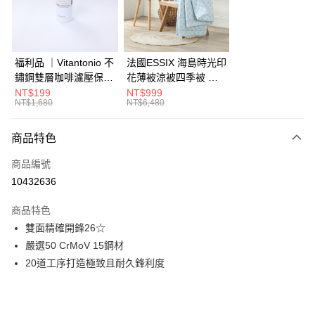
華南商業銀行
彰化商業銀行
合作金庫商業銀行
第一商業銀行
LINE Pay
上海商業儲蓄銀行
台北富邦商業銀行
華南商業銀行
彰化商業銀行
國泰世華商業銀行
兆豐國際商業銀行
Apple Pay
上海商業儲蓄銀行
台北富邦商業銀行
臺灣中小企業銀行
台中商業銀行
國泰世華商業銀行
兆豐國際商業銀行
福利品 ｜Vitantonio 不
法國ESSIX 海島時光印
匯豐（台灣）商業銀行
華泰商業銀行
街口支付
臺灣中小企業銀行
台中商業銀行
鏽鋼雙層咖啡濾壓保溫
花薄被涼被四季被 單
聯邦商業銀行
遠東國際商業銀行
匯豐（台灣）商業銀行
華泰商業銀行
瓶 奶油白 VCB-10-C
人
NT$199
NT$999
AFTEE先享後付
元大商業銀行
永豐商業銀行
NT$1,680
NT$6,480
聯邦商業銀行
遠東國際商業銀行
玉山商業銀行
星展（台灣）商業銀行
相關說明
元大商業銀行
永豐商業銀行
台新國際商業銀行
中國信託商業銀行
【關於「AFTEE先享後付」】
玉山商業銀行
星展（台灣）商業銀行
商品特色
ATM付款
台灣樂天信用卡公司
AFTEE先享後付是「在收到商品之後才付款」的支付方式。 讓您購物簡單
台新國際商業銀行
中國信託商業銀行
便利好安心！
商品編號
台灣樂天信用卡公司
１．簡單：不需註冊會員、不需綁卡、不需儲值。
運送方式
10432636
２．便利：只要手機號碼，簡訊認證，即可結帳。
３．安心：先確認商品／服務後，再付款。
宅配
商品特色
每筆NT$150，滿NT$799(含以上)免運費
【「AFTEE先享後付」結帳流程】
雙面精確開鋒26☆
１．於結帳方式選擇「AFTEE先享後付」後，將跳轉至「AFTEE先享後付」
嚴選50 CrMoV 15鋼材
結帳頁面，進行簡訊認證並確認金額後，即可完成結帳。
２．訂單成立數日內，您將收到繳費通知簡訊。
20道工序打造極致且耐久鋒利度
３．收到繳費通知簡訊後14天內，點擊此簡訊中的連結，可透過四大超商／
ATM／網路銀行／等多元方式進行付款，方視為交易完成。
※ 請注意：結帳手續完成當下不需立刻繳費，但若您需要取消訂單，請聯絡
購買商品的店家。未經商家同意取消之訂單仍視為有效，需透過AFTEE先享