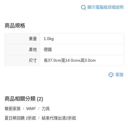
顯示電腦版詳細說明
商品規格
重量
1.0kg
產地
德國
尺寸
長37.0cm寬14.0cmx高3.0cm
客服
商品相關分類 (2)
餐廚家居
WMF
刀具
夏日祭回饋 2折起
結束代理出清2折起