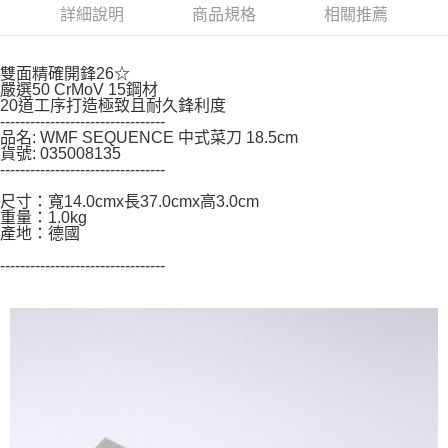
後付繳納相關費用。
詳細說明
商品規格
相關推薦
※ 交易是否成功請以「AFTEE先享後付 」之結帳頁面顯示為準，若有關於
是否繳費成功／繳費後需取消欲退款等相關疑問，請聯繫「AFTEE先享後付
客戶支援中心」
https://netprotections.freshdesk.com/support/home
雙面精確開鋒26☆
嚴選50 CrMoV 15鋼材
【注意事項】
20道工序打造極致且耐久鋒利度
１．透過由恩沛科技股份有限公司提供之「AFTEE先享後付」服務完成之交
---------------------------------
品名: WMF SEQUENCE 中式菜刀 18.5cm
易，需依本服務之必要範圍內提供個人資料，並將交易相關給付款項請求債
貨號: 035008135
權轉讓予恩沛科技股份有限公司。
---------------------------------
２．關於個人資料處理事宜，請瀏覽以下網址：
https://aftee.tw/terms/#terms3
尺寸：寬14.0cmx長37.0cmx高3.0cm
３．未成年的使用者請事先徵得法定代理人或監護人之同意方可使用
重量：1.0kg
「AFTEE先享後付」，若未經同意申辦者引起之損失，本公司不負相關責
產地：德國
任。
４．使用「AFTEE先享後付」時，將依據個別帳號之用戶狀況，依本公司即
---------------------------------
時審查核予不同之上限額度；若仍有額度不足之情形，本公司將視審查結果
請求用戶進行身份認證。
５．嚴禁一人註冊多個帳號或使用他人資訊註冊。若發現惡意使用之情形，
恩沛科技股份有限公司將有權停止該用戶之使用額度並採取法律行動。