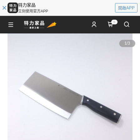
特力家品
開啟APP
立刻使用官方APP
0
1
/
3