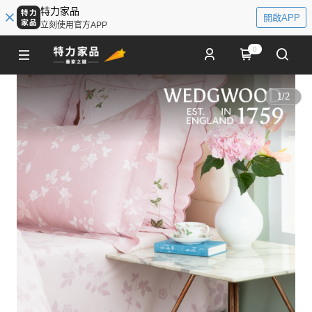
特力家品
開啟APP
立刻使用官方APP
0
1
/
2