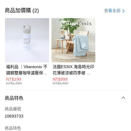
付款方式
信用卡一次付款
商品加價購 (2)
查看全部
信用卡分期付款
3 期 0 利率 每期
NT$3,060
21家銀行
6 期 0 利率 每期
NT$1,530
21家銀行
合作金庫商業銀行
第一商業銀行
華南商業銀行
彰化商業銀行
合作金庫商業銀行
第一商業銀行
LINE Pay
上海商業儲蓄銀行
台北富邦商業銀行
華南商業銀行
彰化商業銀行
國泰世華商業銀行
兆豐國際商業銀行
Apple Pay
上海商業儲蓄銀行
台北富邦商業銀行
臺灣中小企業銀行
台中商業銀行
國泰世華商業銀行
兆豐國際商業銀行
福利品 ｜Vitantonio 不
法國ESSIX 海島時光印
匯豐（台灣）商業銀行
華泰商業銀行
街口支付
臺灣中小企業銀行
台中商業銀行
鏽鋼雙層咖啡濾壓保溫
花薄被涼被四季被 單
聯邦商業銀行
遠東國際商業銀行
匯豐（台灣）商業銀行
華泰商業銀行
瓶 奶油白 VCB-10-C
人
NT$199
NT$999
AFTEE先享後付
元大商業銀行
永豐商業銀行
NT$1,680
NT$6,480
聯邦商業銀行
遠東國際商業銀行
玉山商業銀行
星展（台灣）商業銀行
相關說明
元大商業銀行
永豐商業銀行
台新國際商業銀行
中國信託商業銀行
【關於「AFTEE先享後付」】
玉山商業銀行
星展（台灣）商業銀行
商品特色
ATM付款
台灣樂天信用卡公司
AFTEE先享後付是「在收到商品之後才付款」的支付方式。 讓您購物簡單
台新國際商業銀行
中國信託商業銀行
便利好安心！
商品編號
台灣樂天信用卡公司
１．簡單：不需註冊會員、不需綁卡、不需儲值。
運送方式
10693733
２．便利：只要手機號碼，簡訊認證，即可結帳。
３．安心：先確認商品／服務後，再付款。
宅配
商品特色