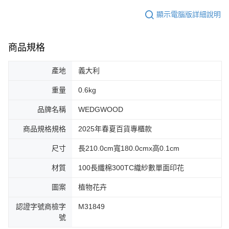
顯示電腦版詳細說明
商品規格
產地
義大利
重量
0.6kg
品牌名稱
WEDGWOOD
商品規格規格
2025年春夏百貨專櫃款
尺寸
長210.0cm寬180.0cmx高0.1cm
材質
100長纖棉300TC織紗數單面印花
圖案
植物花卉
認證字號商檢字
M31849
號