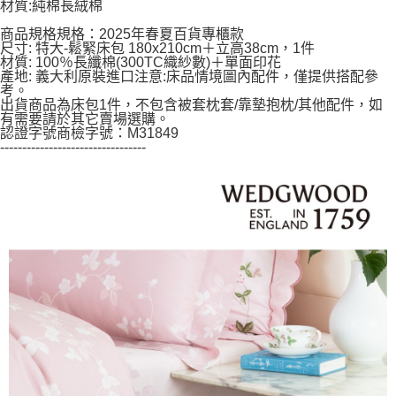
材質:純棉長絨棉
５．嚴禁一人註冊多個帳號或使用他人資訊註冊。若發現惡意使用之情形，
恩沛科技股份有限公司將有權停止該用戶之使用額度並採取法律行動。
商品規格規格：2025年春夏百貨專櫃款
尺寸: 特大-鬆緊床包 180x210cm＋立高38cm，1件
材質: 100％長纖棉(300TC織紗數)＋單面印花
產地: 義大利原裝進口注意:床品情境圖內配件，僅提供搭配參
考。
出貨商品為床包1件，不包含被套枕套/靠墊抱枕/其他配件，如
有需要請於其它賣場選購。
認證字號商檢字號：M31849
---------------------------------