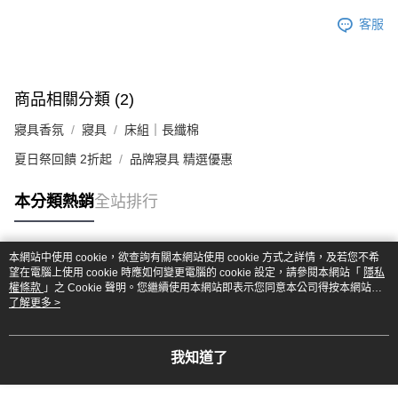
客服
商品相關分類 (2)
寢具香氛
寢具
床組｜長纖棉
夏日祭回饋 2折起
品牌寢具 精選優惠
本分類熱銷
全站排行
本網站中使用 cookie，欲查詢有關本網站使用 cookie 方式之詳情，及若您不希
熱門標籤
望在電腦上使用 cookie 時應如何變更電腦的 cookie 設定，請參閱本網站「
隱私
權條款
」之 Cookie 聲明。您繼續使用本網站即表示您同意本公司得按本網站使
用條款之 Cookie 聲明使用 cookie。
了解更多 >
我知道了