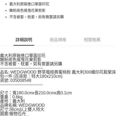
每筆NT$150，滿NT$799(含以上)免運費
【「AFTEE先享後付」結帳流程】
義大利原裝進口單面印花
１．於結帳方式選擇「AFTEE先享後付」後，將跳轉至「AFTEE先享後付」
嫩粉底色搖曳花果剪影
結帳頁面，進行簡訊認證並確認金額後，即可完成結帳。
２．訂單成立數日內，您將收到繳費通知簡訊。
不含被套、枕套，如有需要請另購
３．收到繳費通知簡訊後14天內，點擊此簡訊中的連結，可透過四大超商／
ATM／網路銀行／等多元方式進行付款，方視為交易完成。
※ 請注意：結帳手續完成當下不需立刻繳費，但若您需要取消訂單，請聯絡
購買商品的店家。未經商家同意取消之訂單仍視為有效，需透過AFTEE先享
後付繳納相關費用。
詳細說明
商品規格
相關推薦
※ 交易是否成功請以「AFTEE先享後付 」之結帳頁面顯示為準，若有關於
是否繳費成功／繳費後需取消欲退款等相關疑問，請聯繫「AFTEE先享後付
客戶支援中心」
https://netprotections.freshdesk.com/support/home
義大利原裝進口單面印花
嫩粉底色搖曳花果剪影
【注意事項】
不含被套、枕套，如有需要請另購
１．透過由恩沛科技股份有限公司提供之「AFTEE先享後付」服務完成之交
---------------------------------
易，需依本服務之必要範圍內提供個人資料，並將交易相關給付款項請求債
品名: WEDGWOOD 野草莓經典蜜桃粉 義大利300織印花鬆緊床
包一件 (百貨款｜特大180x210cm)
權轉讓予恩沛科技股份有限公司。
貨號: 035008548
２．關於個人資料處理事宜，請瀏覽以下網址：
---------------------------------
https://aftee.tw/terms/#terms3
３．未成年的使用者請事先徵得法定代理人或監護人之同意方可使用
尺寸：寬180.0cmx長210.0cmx高0.1cm
「AFTEE先享後付」，若未經同意申辦者引起之損失，本公司不負相關責
重量：0.6kg
任。
產地：義大利
４．使用「AFTEE先享後付」時，將依據個別帳號之用戶狀況，依本公司即
品牌名稱: WEDGWOOD
時審查核予不同之上限額度；若仍有額度不足之情形，本公司將視審查結果
尺寸:36cm以上雙人特大
圖案:植物花卉
請求用戶進行身份認證。