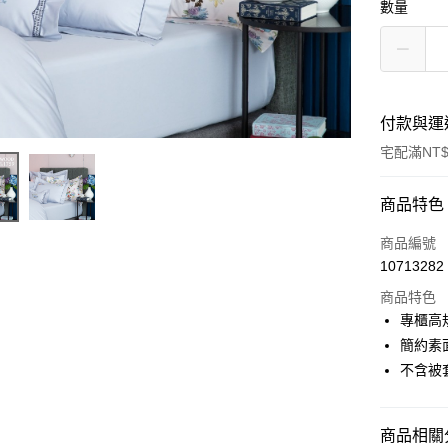
數量
付款與運
宅配滿NT$
付款方式
商品特色
信用卡一
商品編號
10713282
信用卡分
商品特色
3 期 
專櫃高規
6 期 
合作金
簡約素
華南商
不含被
合作金
LINE Pay
上海商
華南商
國泰世
Apple Pay
上海商
臺灣中
國泰世
商品相關分
匯豐（