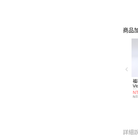
商品加
福
Vi
雙
NT
瓶
NT
10
詳細