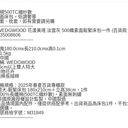
１．透過由
交易，需
規500TC織紗數
求債權轉
面床包，低調奢華
２．關於
套、枕套，如有需要請另購
https://aft
------------------------
３．未成
 WEDGWOOD 花漾美境 淡雲灰 500織素面鬆緊床包一件 (百貨款｜
「AFTE
35008606
------------------------
任。
４．使用「
180.0cmx長210.0cmx高0.1cm
即時審查
.5kg
結果請求
中國
５．嚴禁
稱: WEDGWOOD
形，恩沛
36cm以上雙人特大
動。
植物花卉
純棉長絨棉
格規格：2025年春夏百貨專櫃款
特大-鬆緊床包 180x210cm＋立高38cm，1件
 100％長纖棉(500TC織紗數)，素面無刺繡
 英國原廠授權設計監製，中國製造
床品情境圖內配件，僅提供搭配參考。出貨商品為床包1件，不包
選購。
號商檢字號：M31849
------------------------