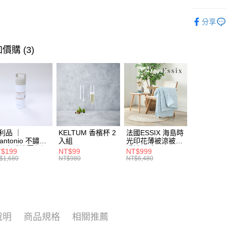
街口支付
臺灣中
聯邦商
寢具香氛
匯豐（
AFTEE先
元大商
分享
聯邦商
夏日祭回饋
玉山商
相關說明
元大商
【關於「A
台新國
玉山商
價購 (3)
ATM付款
AFTEE
台灣樂
台新國
便利好安
台灣樂
１．簡單
２．便利
運送方式
３．安心
宅配
【「AFT
每筆NT$1
１．於結帳
付」結帳
２．訂單
利品 ｜
KELTUM 香檳杯 2
法國ESSIX 海島時
tantonio 不鏽鋼
入組
光印花薄被涼被四
３．收到繳
層咖啡濾壓保溫
季被 單人
／ATM／
$199
NT$99
NT$999
 奶油白 VCB-
$1,680
NT$980
NT$6,480
※ 請注意
-C
絡購買商品
先享後付
※ 交易是
是否繳費成
付客戶支
說明
商品規格
相關推薦
【注意事