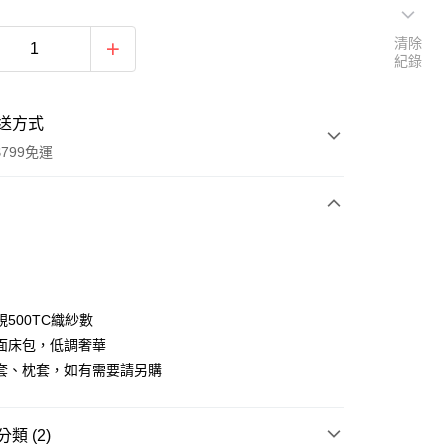
清除
紀錄
送方式
799免運
次付款
期付款
0 利率 每期
NT$1,643
21家銀行
500TC織紗數
0 利率 每期
NT$821
21家銀行
庫商業銀行
第一商業銀行
面床包，低調奢華
業銀行
彰化商業銀行
套、枕套，如有需要請另購
庫商業銀行
第一商業銀行
業儲蓄銀行
台北富邦商業銀行
業銀行
彰化商業銀行
華商業銀行
兆豐國際商業銀行
業儲蓄銀行
台北富邦商業銀行
小企業銀行
台中商業銀行
華商業銀行
兆豐國際商業銀行
類 (2)
台灣）商業銀行
華泰商業銀行