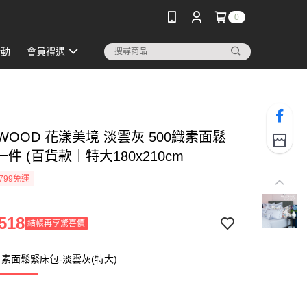
0
活動
會員禮遇
WOOD 花漾美境 淡雲灰 500織素面鬆
件 (百貨款｜特大180x210cm
799免運
518
結帳再享驚喜價
素面鬆緊床包-淡雲灰(特大)