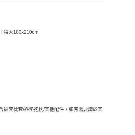
恩沛科技股份有限公司提供之「AFTEE先享後付」服務完成之
依本服務之必要範圍內提供個人資料，並將交易相關給付款項請
讓予恩沛科技股份有限公司。
個人資料處理事宜，請瀏覽以下網址：
ee.tw/terms/#terms3
年的使用者請事先徵得法定代理人或監護人之同意方可使用
特大180x210cm
E先享後付」，若未經同意申辦者引起之損失，本公司不負相關責
AFTEE先享後付」時，將依據個別帳號之用戶狀況，依本公司
核予不同之上限額度；若仍有額度不足之情形，本公司將視審查
用戶進行身份認證。
一人註冊多個帳號或使用他人資訊註冊。若發現惡意使用之情
科技股份有限公司將有權停止該用戶之使用額度並採取法律行
含被套枕套/靠墊抱枕/其他配件，如有需要請於其