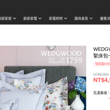
餐廚家居
廚房家電
家電照明
寢具香氛
優惠
WEDG
緊床包一
宅配滿NT$
NT$5,800
NT$4,
花漾美境：