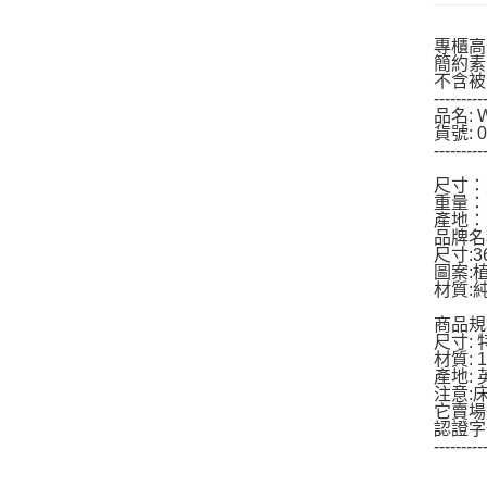
專櫃高
簡約素
不含被
---------
品名:
貨號: 0
---------
尺寸：寬
重量：1
產地：
品牌名
尺寸:
圖案:
材質:
商品規
尺寸: 
材質:
產地:
注意:
它賣場
認證字
---------