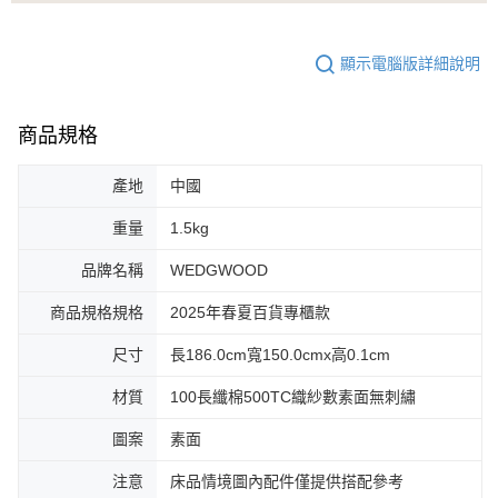
顯示電腦版詳細說明
商品規格
產地
中國
重量
1.5kg
品牌名稱
WEDGWOOD
商品規格規格
2025年春夏百貨專櫃款
尺寸
長186.0cm寬150.0cmx高0.1cm
材質
100長纖棉500TC織紗數素面無刺繡
圖案
素面
注意
床品情境圖內配件僅提供搭配參考