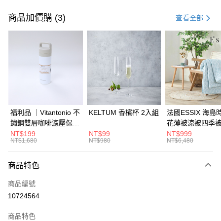
付款方式
信用卡一次付款
商品加價購 (3)
查看全部
信用卡分期付款
3 期 0 利率 每期
NT$1,360
21家銀行
6 期 0 利率 每期
NT$680
21家銀行
合作金庫商業銀行
第一商業銀行
華南商業銀行
彰化商業銀行
合作金庫商業銀行
第一商業銀行
LINE Pay
上海商業儲蓄銀行
台北富邦商業銀行
華南商業銀行
彰化商業銀行
國泰世華商業銀行
兆豐國際商業銀行
Apple Pay
上海商業儲蓄銀行
台北富邦商業銀行
臺灣中小企業銀行
台中商業銀行
國泰世華商業銀行
兆豐國際商業銀行
福利品 ｜Vitantonio 不
KELTUM 香檳杯 2入組
法國ESSIX 海島
匯豐（台灣）商業銀行
華泰商業銀行
街口支付
臺灣中小企業銀行
台中商業銀行
鏽鋼雙層咖啡濾壓保溫
花薄被涼被四季被
聯邦商業銀行
遠東國際商業銀行
匯豐（台灣）商業銀行
華泰商業銀行
瓶 奶油白 VCB-10-C
人
NT$199
NT$99
NT$999
AFTEE先享後付
元大商業銀行
永豐商業銀行
NT$1,680
NT$980
NT$6,480
聯邦商業銀行
遠東國際商業銀行
玉山商業銀行
星展（台灣）商業銀行
相關說明
元大商業銀行
永豐商業銀行
台新國際商業銀行
中國信託商業銀行
【關於「AFTEE先享後付」】
玉山商業銀行
星展（台灣）商業銀行
商品特色
ATM付款
台灣樂天信用卡公司
AFTEE先享後付是「在收到商品之後才付款」的支付方式。 讓您購物簡單
台新國際商業銀行
中國信託商業銀行
便利好安心！
商品編號
台灣樂天信用卡公司
１．簡單：不需註冊會員、不需綁卡、不需儲值。
運送方式
10724564
２．便利：只要手機號碼，簡訊認證，即可結帳。
３．安心：先確認商品／服務後，再付款。
宅配
商品特色