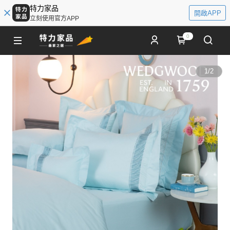
特力家品
開啟APP
立刻使用官方APP
0
1
/
2