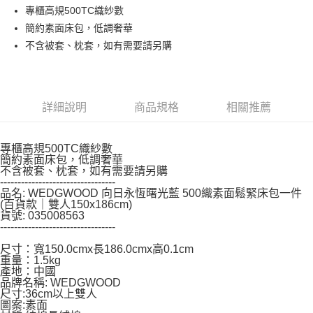
每筆NT$150，滿NT$799(含以上)免運費
【「AFTEE先享後付」結帳流程】
專櫃高規500TC織紗數
１．於結帳方式選擇「AFTEE先享後付」後，將跳轉至「AFTEE先享後付」
簡約素面床包，低調奢華
結帳頁面，進行簡訊認證並確認金額後，即可完成結帳。
２．訂單成立數日內，您將收到繳費通知簡訊。
不含被套、枕套，如有需要請另購
３．收到繳費通知簡訊後14天內，點擊此簡訊中的連結，可透過四大超商／
ATM／網路銀行／等多元方式進行付款，方視為交易完成。
※ 請注意：結帳手續完成當下不需立刻繳費，但若您需要取消訂單，請聯絡
購買商品的店家。未經商家同意取消之訂單仍視為有效，需透過AFTEE先享
後付繳納相關費用。
詳細說明
商品規格
相關推薦
※ 交易是否成功請以「AFTEE先享後付 」之結帳頁面顯示為準，若有關於
是否繳費成功／繳費後需取消欲退款等相關疑問，請聯繫「AFTEE先享後付
客戶支援中心」
https://netprotections.freshdesk.com/support/home
專櫃高規500TC織紗數
簡約素面床包，低調奢華
【注意事項】
不含被套、枕套，如有需要請另購
１．透過由恩沛科技股份有限公司提供之「AFTEE先享後付」服務完成之交
---------------------------------
品名: WEDGWOOD 向日永恆曙光藍 500織素面鬆緊床包一件
易，需依本服務之必要範圍內提供個人資料，並將交易相關給付款項請求債
(百貨款｜雙人150x186cm)
權轉讓予恩沛科技股份有限公司。
貨號: 035008563
２．關於個人資料處理事宜，請瀏覽以下網址：
---------------------------------
https://aftee.tw/terms/#terms3
３．未成年的使用者請事先徵得法定代理人或監護人之同意方可使用
尺寸：寬150.0cmx長186.0cmx高0.1cm
「AFTEE先享後付」，若未經同意申辦者引起之損失，本公司不負相關責
重量：1.5kg
任。
產地：中國
４．使用「AFTEE先享後付」時，將依據個別帳號之用戶狀況，依本公司即
品牌名稱: WEDGWOOD
尺寸:36cm以上雙人
時審查核予不同之上限額度；若仍有額度不足之情形，本公司將視審查結果
圖案:素面
請求用戶進行身份認證。