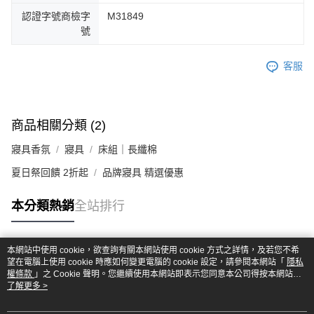
認證字號商檢字
M31849
號
客服
商品相關分類 (2)
寢具香氛
寢具
床組｜長纖棉
夏日祭回饋 2折起
品牌寢具 精選優惠
本分類熱銷
全站排行
本網站中使用 cookie，欲查詢有關本網站使用 cookie 方式之詳情，及若您不希
熱門標籤
望在電腦上使用 cookie 時應如何變更電腦的 cookie 設定，請參閱本網站「
隱私
權條款
」之 Cookie 聲明。您繼續使用本網站即表示您同意本公司得按本網站使
用條款之 Cookie 聲明使用 cookie。
了解更多 >