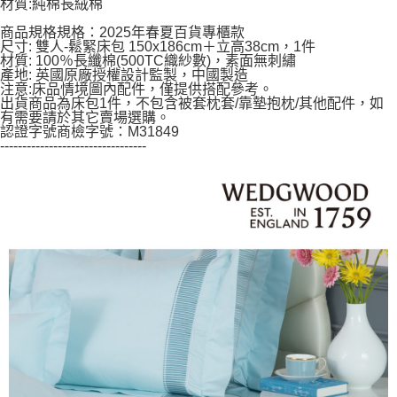
材質:純棉長絨棉
５．嚴禁一人註冊多個帳號或使用他人資訊註冊。若發現惡意使用之情形，
恩沛科技股份有限公司將有權停止該用戶之使用額度並採取法律行動。
商品規格規格：2025年春夏百貨專櫃款
尺寸: 雙人-鬆緊床包 150x186cm＋立高38cm，1件
材質: 100％長纖棉(500TC織紗數)，素面無刺繡
產地: 英國原廠授權設計監製，中國製造
注意:床品情境圖內配件，僅提供搭配參考。
出貨商品為床包1件，不包含被套枕套/靠墊抱枕/其他配件，如
有需要請於其它賣場選購。
認證字號商檢字號：M31849
---------------------------------