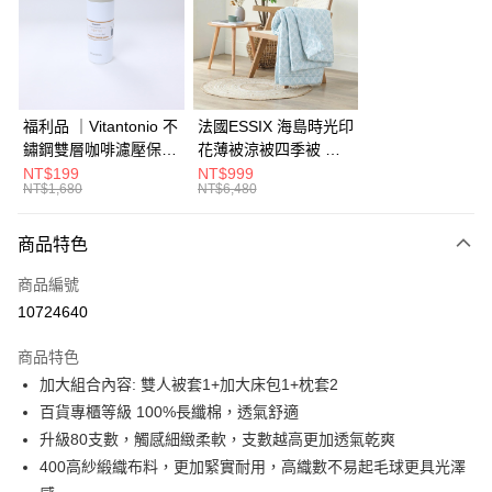
6 期 0 利率 每期
NT$2,521
21家銀行
合作金庫商業銀行
第一商業銀行
華南商業銀行
彰化商業銀行
合作金庫商業銀行
第一商業銀行
LINE Pay
上海商業儲蓄銀行
台北富邦商業銀行
華南商業銀行
彰化商業銀行
國泰世華商業銀行
兆豐國際商業銀行
Apple Pay
上海商業儲蓄銀行
台北富邦商業銀行
臺灣中小企業銀行
台中商業銀行
國泰世華商業銀行
兆豐國際商業銀行
福利品 ｜Vitantonio 不
法國ESSIX 海島時光印
匯豐（台灣）商業銀行
華泰商業銀行
街口支付
臺灣中小企業銀行
台中商業銀行
鏽鋼雙層咖啡濾壓保溫
花薄被涼被四季被 單
聯邦商業銀行
遠東國際商業銀行
匯豐（台灣）商業銀行
華泰商業銀行
瓶 奶油白 VCB-10-C
人
NT$199
NT$999
AFTEE先享後付
元大商業銀行
永豐商業銀行
NT$1,680
NT$6,480
聯邦商業銀行
遠東國際商業銀行
玉山商業銀行
星展（台灣）商業銀行
相關說明
元大商業銀行
永豐商業銀行
台新國際商業銀行
中國信託商業銀行
【關於「AFTEE先享後付」】
玉山商業銀行
星展（台灣）商業銀行
商品特色
ATM付款
台灣樂天信用卡公司
AFTEE先享後付是「在收到商品之後才付款」的支付方式。 讓您購物簡單
台新國際商業銀行
中國信託商業銀行
便利好安心！
商品編號
台灣樂天信用卡公司
１．簡單：不需註冊會員、不需綁卡、不需儲值。
運送方式
10724640
２．便利：只要手機號碼，簡訊認證，即可結帳。
３．安心：先確認商品／服務後，再付款。
宅配
商品特色
每筆NT$150，滿NT$799(含以上)免運費
【「AFTEE先享後付」結帳流程】
加大組合內容: 雙人被套1+加大床包1+枕套2
１．於結帳方式選擇「AFTEE先享後付」後，將跳轉至「AFTEE先享後付」
百貨專櫃等級 100%長纖棉，透氣舒適
結帳頁面，進行簡訊認證並確認金額後，即可完成結帳。
２．訂單成立數日內，您將收到繳費通知簡訊。
升級80支數，觸感細緻柔軟，支數越高更加透氣乾爽
３．收到繳費通知簡訊後14天內，點擊此簡訊中的連結，可透過四大超商／
400高紗緞織布料，更加緊實耐用，高織數不易起毛球更具光澤
ATM／網路銀行／等多元方式進行付款，方視為交易完成。