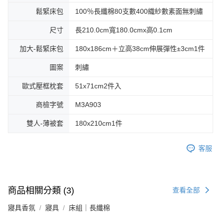
鬆緊床包
100％長纖棉80支數400織紗數素面無刺繡
尺寸
長210.0cm寬180.0cmx高0.1cm
加大-鬆緊床包
180x186cm＋立高38cm伸展彈性±3cm1件
圖案
刺繡
歐式壓框枕套
51x71cm2件入
商檢字號
M3A903
雙人-薄被套
180x210cm1件
客服
商品相關分類 (3)
查看全部
寢具香氛
寢具
床組｜長纖棉