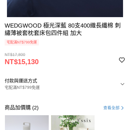
WEDGWOOD 極光深藍 80支400織長纖棉 刺
繡薄被套枕套床包四件組 加大
宅配滿NT$799免運
NT$17,800
NT$15,130
付款與運送方式
宅配滿NT$799免運
付款方式
信用卡一次付款
商品加價購 (2)
查看全部
信用卡分期付款
3 期 0 利率 每期
NT$5,043
21家銀行