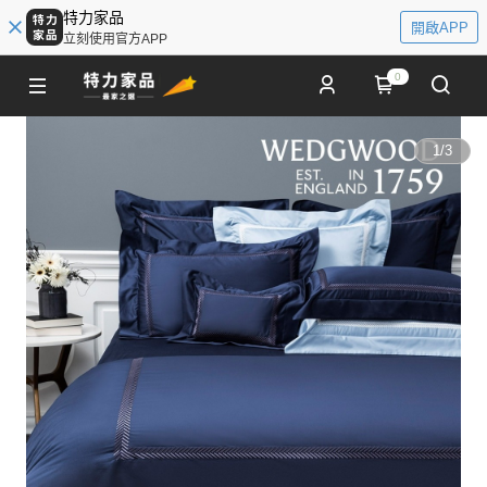
特力家品
開啟APP
立刻使用官方APP
0
1
/
3