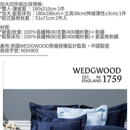
加大四件組出貨規格:
*雙人-薄被套 ：180x210cm 1件
*加大-鬆緊床包：180x186cm＋立高38cm(伸展彈性±3cm) 1件
*歐式壓框枕套 ：51x71cm 2件入
材質:
*被套/枕套: 100％長纖棉(80支數/400織紗數)＋刺繡
*鬆緊床包 : 100％長纖棉(80支數/400織紗數)＋素面無刺繡
產地:英國WEDGWOOD原廠授權設計監製，中國製造
商檢字號: M3A903
---------------------------------