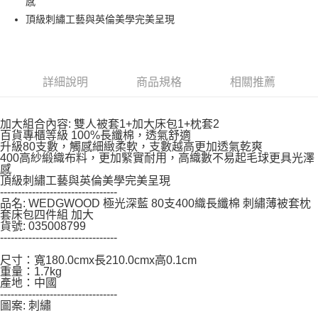
※ 請注意：結帳手續完成當下不需立刻繳費，但若您需要取消訂單，請聯絡
感
購買商品的店家。未經商家同意取消之訂單仍視為有效，需透過AFTEE先享
頂級刺繡工藝與英倫美學完美呈現
後付繳納相關費用。
※ 交易是否成功請以「AFTEE先享後付 」之結帳頁面顯示為準，若有關於
是否繳費成功／繳費後需取消欲退款等相關疑問，請聯繫「AFTEE先享後付
客戶支援中心」
https://netprotections.freshdesk.com/support/home
詳細說明
商品規格
相關推薦
【注意事項】
１．透過由恩沛科技股份有限公司提供之「AFTEE先享後付」服務完成之交
易，需依本服務之必要範圍內提供個人資料，並將交易相關給付款項請求債
加大組合內容: 雙人被套1+加大床包1+枕套2
權轉讓予恩沛科技股份有限公司。
百貨專櫃等級 100%長纖棉，透氣舒適
２．關於個人資料處理事宜，請瀏覽以下網址：
升級80支數，觸感細緻柔軟，支數越高更加透氣乾爽
https://aftee.tw/terms/#terms3
400高紗緞織布料，更加緊實耐用，高織數不易起毛球更具光澤
３．未成年的使用者請事先徵得法定代理人或監護人之同意方可使用
感
「AFTEE先享後付」，若未經同意申辦者引起之損失，本公司不負相關責
頂級刺繡工藝與英倫美學完美呈現
---------------------------------
任。
品名: WEDGWOOD 極光深藍 80支400織長纖棉 刺繡薄被套枕
４．使用「AFTEE先享後付」時，將依據個別帳號之用戶狀況，依本公司即
套床包四件組 加大
時審查核予不同之上限額度；若仍有額度不足之情形，本公司將視審查結果
貨號: 035008799
請求用戶進行身份認證。
---------------------------------
５．嚴禁一人註冊多個帳號或使用他人資訊註冊。若發現惡意使用之情形，
恩沛科技股份有限公司將有權停止該用戶之使用額度並採取法律行動。
尺寸：寬180.0cmx長210.0cmx高0.1cm
重量：1.7kg
產地：中國
---------------------------------
圖案: 刺繡