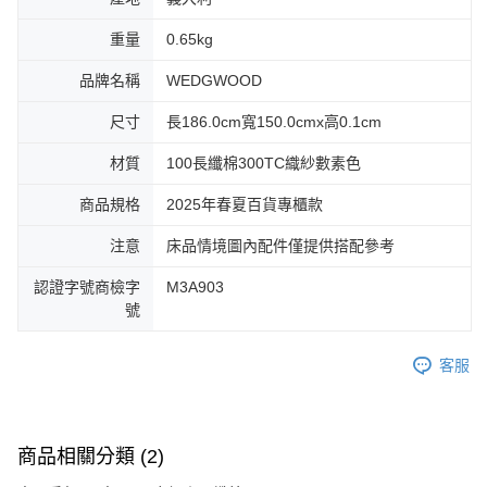
重量
0.65kg
品牌名稱
WEDGWOOD
尺寸
長186.0cm寬150.0cmx高0.1cm
材質
100長纖棉300TC織紗數素色
商品規格
2025年春夏百貨專櫃款
注意
床品情境圖內配件僅提供搭配參考
認證字號商檢字
M3A903
號
客服
商品相關分類 (2)