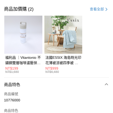
付款方式
信用卡一次付款
商品加價購 (2)
查看全部
信用卡分期付款
3 期 0 利率 每期
NT$2,833
21家銀行
6 期 0 利率 每期
NT$1,416
21家銀行
合作金庫商業銀行
第一商業銀行
華南商業銀行
彰化商業銀行
合作金庫商業銀行
第一商業銀行
LINE Pay
上海商業儲蓄銀行
台北富邦商業銀行
華南商業銀行
彰化商業銀行
國泰世華商業銀行
兆豐國際商業銀行
Apple Pay
上海商業儲蓄銀行
台北富邦商業銀行
臺灣中小企業銀行
台中商業銀行
國泰世華商業銀行
兆豐國際商業銀行
福利品 ｜Vitantonio 不
法國ESSIX 海島時光印
匯豐（台灣）商業銀行
華泰商業銀行
街口支付
臺灣中小企業銀行
台中商業銀行
鏽鋼雙層咖啡濾壓保溫
花薄被涼被四季被 單
聯邦商業銀行
遠東國際商業銀行
匯豐（台灣）商業銀行
華泰商業銀行
瓶 奶油白 VCB-10-C
人
NT$199
NT$999
AFTEE先享後付
元大商業銀行
永豐商業銀行
NT$1,680
NT$6,480
聯邦商業銀行
遠東國際商業銀行
玉山商業銀行
星展（台灣）商業銀行
相關說明
元大商業銀行
永豐商業銀行
台新國際商業銀行
中國信託商業銀行
【關於「AFTEE先享後付」】
玉山商業銀行
星展（台灣）商業銀行
商品特色
ATM付款
台灣樂天信用卡公司
AFTEE先享後付是「在收到商品之後才付款」的支付方式。 讓您購物簡單
台新國際商業銀行
中國信託商業銀行
便利好安心！
商品編號
台灣樂天信用卡公司
１．簡單：不需註冊會員、不需綁卡、不需儲值。
運送方式
10776000
２．便利：只要手機號碼，簡訊認證，即可結帳。
３．安心：先確認商品／服務後，再付款。
宅配
商品特色