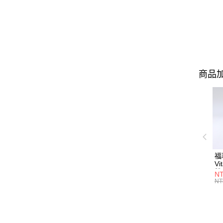
商品加
福
Vi
雙
NT
瓶
NT
10