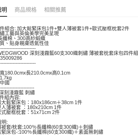
１．透過由
說明
商品規格
相關推薦
交易，需
求債權轉
２．關於
https://aft
件組合: 加大鬆緊床包1件+雙人薄被套1件+歐式壓框枕套2件
３．未成
繡工藝與英倫美學完美呈現
「AFTE
%長纖棉、300高紗緞織
任。
質、貼身親膚透氣性佳
------------------------
４．使用「
 WEDGWOOD 深刻淺霧藍60支300織刺繡 薄被套枕套床包四件組
即時審查
35009286
結果請求
------------------------
５．嚴禁
形，恩沛
180.0cmx長210.0cmx高0.1cm
動。
.7kg
中國
-----------------------
: 深刻淺霧藍 刺繡
4件組內容:
大鬆緊床包：180x186cm＋38cm 1件
人薄被套 ：180x210cm 1件
式壓框枕套：51x71cm 2件
說明:
被套/枕套:100％長纖棉(60支300織)＋刺繡
鬆緊床包-:100％長纖棉(60支300織)＋素面無刺繡