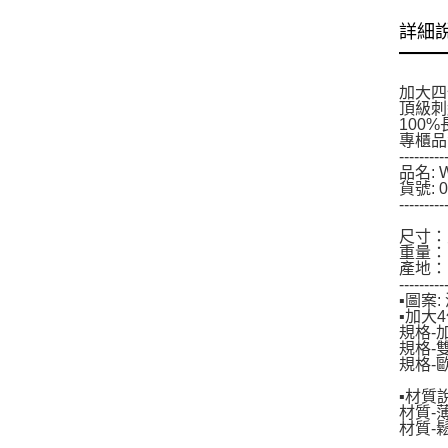
詳細
加大四
頂級刺
100
專櫃品
---------
品名:
貨號: 0
---------
尺寸：寬
重量：1
產地：
---------
▪圖案
▪加大
規格-加
規格-雙
規格-歐
▪材質
材質-薄
材質-