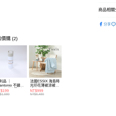
街口支付
臺灣中
聯邦商
匯豐（
商品相關分
AFTEE先
元大商
聯邦商
玉山商
相關說明
元大商
寢具香氛
【關於「A
台新國
玉山商
分享
ATM付款
AFTEE
台灣樂
涼夏寢具
台新國
便利好安
台灣樂
１．簡單
價購 (2)
２．便利
運送方式
３．安心
宅配
【「AFT
每筆NT$1
１．於結帳
付」結帳
２．訂單
３．收到繳
／ATM／
利品 ｜
法國ESSIX 海島時
※ 請注意
tantonio 不鏽鋼
光印花薄被涼被四
絡購買商品
層咖啡濾壓保溫
季被 單人
$199
NT$999
先享後付
 奶油白 VCB-
$1,680
NT$6,480
※ 交易是
-C
是否繳費成
付客戶支
【注意事