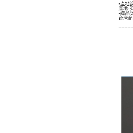
▪產地
產地-
▪織品
台灣商
---------