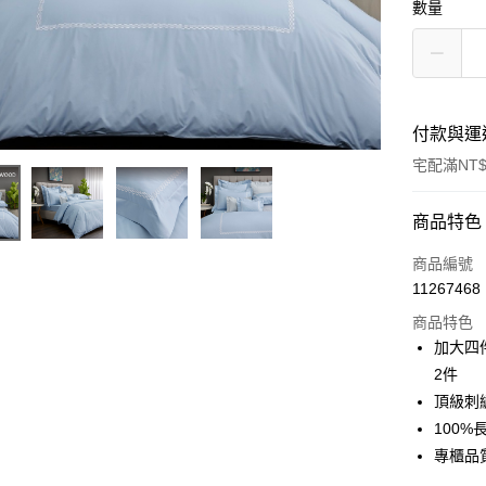
數量
付款與運
宅配滿NT$
付款方式
商品特色
信用卡一
商品編號
11267468
信用卡分
商品特色
3 期 
加大四
6 期 
合作金
2件
華南商
頂級刺
合作金
LINE Pay
上海商
華南商
100%
國泰世
Apple Pay
上海商
專櫃品
臺灣中
國泰世
匯豐（