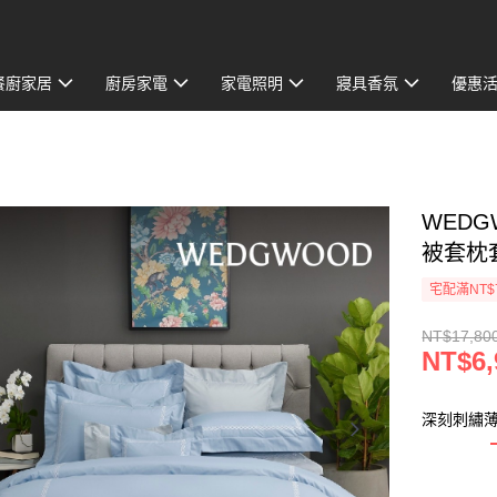
餐廚家居
廚房家電
家電照明
寢具香氛
優惠
WEDG
被套枕
宅配滿NT$
NT$17,80
NT$6,
深刻刺繡薄