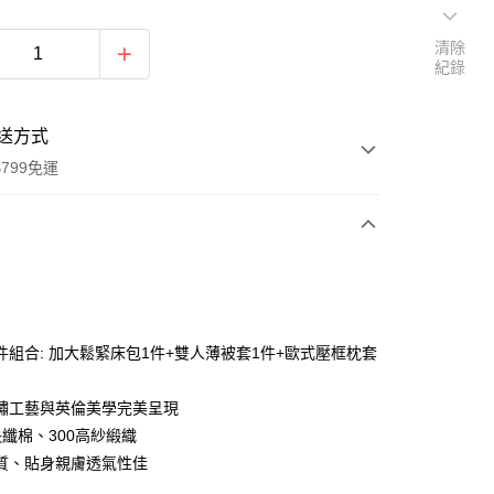
清除
紀錄
送方式
799免運
次付款
期付款
0 利率 每期
NT$5,043
21家銀行
件組合: 加大鬆緊床包1件+雙人薄被套1件+歐式壓框枕套
0 利率 每期
NT$2,521
21家銀行
庫商業銀行
第一商業銀行
業銀行
彰化商業銀行
繡工藝與英倫美學完美呈現
庫商業銀行
第一商業銀行
業儲蓄銀行
台北富邦商業銀行
業銀行
彰化商業銀行
長纖棉、300高紗緞織
華商業銀行
兆豐國際商業銀行
業儲蓄銀行
台北富邦商業銀行
質、貼身親膚透氣性佳
小企業銀行
台中商業銀行
華商業銀行
兆豐國際商業銀行
台灣）商業銀行
華泰商業銀行