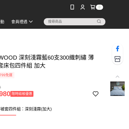
0
活動
會員禮遇
WOOD 深刻淺霧藍60支300織刺繡 薄
套床包四件組 加大
799免運
0
980
限時結帳優惠
被套四件組：深刻淺霧(加大)