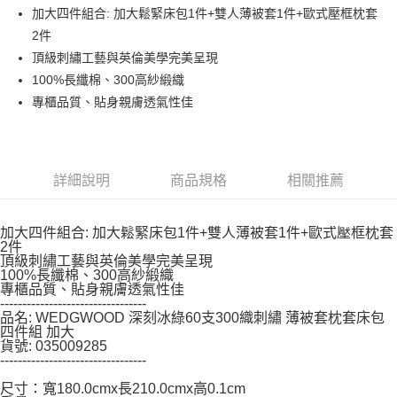
每筆NT$150，滿NT$799(含以上)免運費
【「AFTEE先享後付」結帳流程】
加大四件組合: 加大鬆緊床包1件+雙人薄被套1件+歐式壓框枕套
１．於結帳方式選擇「AFTEE先享後付」後，將跳轉至「AFTEE先享後付」
2件
結帳頁面，進行簡訊認證並確認金額後，即可完成結帳。
２．訂單成立數日內，您將收到繳費通知簡訊。
頂級刺繡工藝與英倫美學完美呈現
３．收到繳費通知簡訊後14天內，點擊此簡訊中的連結，可透過四大超商／
100%長纖棉、300高紗緞織
ATM／網路銀行／等多元方式進行付款，方視為交易完成。
※ 請注意：結帳手續完成當下不需立刻繳費，但若您需要取消訂單，請聯絡
專櫃品質、貼身親膚透氣性佳
購買商品的店家。未經商家同意取消之訂單仍視為有效，需透過AFTEE先享
後付繳納相關費用。
※ 交易是否成功請以「AFTEE先享後付 」之結帳頁面顯示為準，若有關於
是否繳費成功／繳費後需取消欲退款等相關疑問，請聯繫「AFTEE先享後付
詳細說明
商品規格
相關推薦
客戶支援中心」
https://netprotections.freshdesk.com/support/home
【注意事項】
１．透過由恩沛科技股份有限公司提供之「AFTEE先享後付」服務完成之交
加大四件組合: 加大鬆緊床包1件+雙人薄被套1件+歐式壓框枕套
易，需依本服務之必要範圍內提供個人資料，並將交易相關給付款項請求債
2件
頂級刺繡工藝與英倫美學完美呈現
權轉讓予恩沛科技股份有限公司。
100%長纖棉、300高紗緞織
２．關於個人資料處理事宜，請瀏覽以下網址：
專櫃品質、貼身親膚透氣性佳
https://aftee.tw/terms/#terms3
---------------------------------
３．未成年的使用者請事先徵得法定代理人或監護人之同意方可使用
品名: WEDGWOOD 深刻冰綠60支300織刺繡 薄被套枕套床包
「AFTEE先享後付」，若未經同意申辦者引起之損失，本公司不負相關責
四件組 加大
任。
貨號: 035009285
４．使用「AFTEE先享後付」時，將依據個別帳號之用戶狀況，依本公司即
---------------------------------
時審查核予不同之上限額度；若仍有額度不足之情形，本公司將視審查結果
尺寸：寬180.0cmx長210.0cmx高0.1cm
請求用戶進行身份認證。