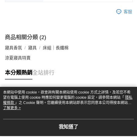
客服
商品相關分類 (2)
寢具香氛
寢具
床組｜長纖棉
涼夏寢具特賣
本分類熱銷
全站排行
本網站中使用 cookie，欲查詢有關本網站使用 cookie 方式之詳情，及若您不希
熱門標籤
望在電腦上使用 cookie 時應如何變更電腦的 cookie 設定，請參閱本網站「
隱私
權條款
」之 Cookie 聲明。您繼續使用本網站即表示您同意本公司得按本網站使
用條款之 Cookie 聲明使用 cookie。
了解更多 >
我知道了