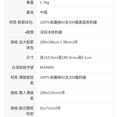
重量
1.7kg
產地
中國
材質-鬆緊床包-
100％長纖棉60支300織素面無刺繡
▪圖案
深刻冰綠刺繡
規格-加大鬆緊
180x186cm＋38cm1件
床包
尺寸
長210.0cm寬180.0cmx高0.1cm
台灣商檢字號
M3A903
材質-薄被套枕
100％長纖棉60支300織刺繡
套
規格-雙人薄被
180x210cm1件
套
規格-歐式壓框
51x71cm2件
枕套