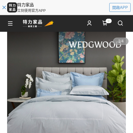
特力家品
開啟APP
立刻使用官方APP
0
1
/
4