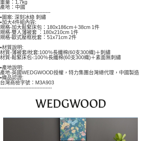
重量：1.7kg
５．嚴禁一人註冊多個帳號或使用他人資訊註冊。若發現惡意使用之情形，
產地：中國
恩沛科技股份有限公司將有權停止該用戶之使用額度並採取法律行動。
--------------------------------
▪圖案: 深刻冰綠 刺繡
▪加大4件組內容:
規格-加大鬆緊床包：180x186cm＋38cm 1件
規格-雙人薄被套 ：180x210cm 1件
規格-歐式壓框枕套：51x71cm 2件
▪材質說明:
材質-薄被套/枕套:100％長纖棉(60支300織)＋刺繡
材質-鬆緊床包-:100％長纖棉(60支300織)＋素面無刺繡
▪產地說明:
產地-英國WEDGWOOD授權，特力集團台灣總代理，中國製造
▪織品認證:
台灣商檢字號：M3A903
---------------------------------