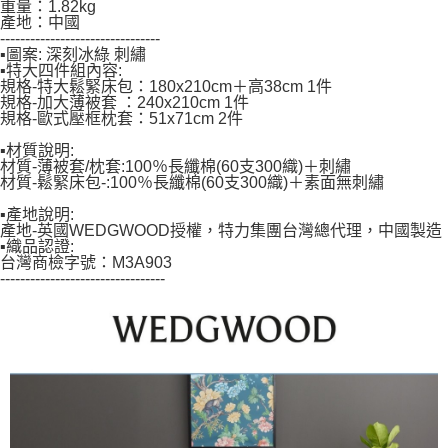
重量：1.82kg
５．嚴禁一人註冊多個帳號或使用他人資訊註冊。若發現惡意使用之情形，
產地：中國
恩沛科技股份有限公司將有權停止該用戶之使用額度並採取法律行動。
--------------------------------
▪圖案: 深刻冰綠 刺繡
▪特大四件組內容:
規格-特大鬆緊床包：180x210cm＋高38cm 1件
規格-加大薄被套 ：240x210cm 1件
規格-歐式壓框枕套：51x71cm 2件
▪材質說明:
材質-薄被套/枕套:100％長纖棉(60支300織)＋刺繡
材質-鬆緊床包-:100％長纖棉(60支300織)＋素面無刺繡
▪產地說明:
產地-英國WEDGWOOD授權，特力集團台灣總代理，中國製造
▪織品認證:
台灣商檢字號：M3A903
---------------------------------