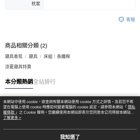
枕套
客服
商品相關分類 (2)
寢具香氛
寢具
床組｜長纖棉
涼夏寢具特賣
本分類熱銷
全站排行
本網站中使用 cookie，欲查詢有關本網站使用 cookie 方式之詳情，及若您不希
熱門標籤
望在電腦上使用 cookie 時應如何變更電腦的 cookie 設定，請參閱本網站「
隱私
權條款
」之 Cookie 聲明。您繼續使用本網站即表示您同意本公司得按本網站使
用條款之 Cookie 聲明使用 cookie。
了解更多 >
我知道了