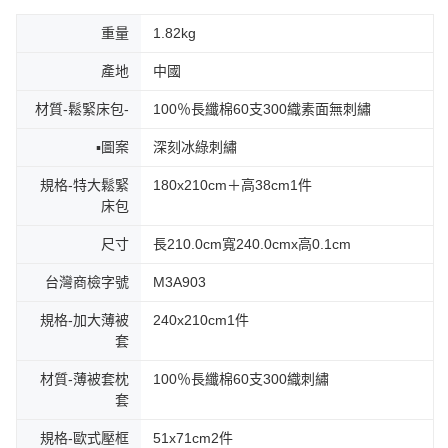
重量
1.82kg
產地
中國
材質-鬆緊床包-
100％長纖棉60支300織素面無刺繡
▪圖案
深刻冰綠刺繡
規格-特大鬆緊
180x210cm＋高38cm1件
床包
尺寸
長210.0cm寬240.0cmx高0.1cm
台灣商檢字號
M3A903
規格-加大薄被
240x210cm1件
套
材質-薄被套枕
100％長纖棉60支300織刺繡
套
規格-歐式壓框
51x71cm2件