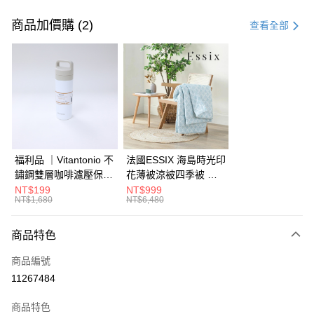
付款方式
信用卡一次付款
商品加價購 (2)
查看全部
信用卡分期付款
3 期 0 利率 每期
NT$5,610
21家銀行
6 期 0 利率 每期
NT$2,805
21家銀行
合作金庫商業銀行
第一商業銀行
華南商業銀行
彰化商業銀行
合作金庫商業銀行
第一商業銀行
LINE Pay
上海商業儲蓄銀行
台北富邦商業銀行
華南商業銀行
彰化商業銀行
國泰世華商業銀行
兆豐國際商業銀行
Apple Pay
上海商業儲蓄銀行
台北富邦商業銀行
臺灣中小企業銀行
台中商業銀行
國泰世華商業銀行
兆豐國際商業銀行
福利品 ｜Vitantonio 不
法國ESSIX 海島時光印
匯豐（台灣）商業銀行
華泰商業銀行
街口支付
臺灣中小企業銀行
台中商業銀行
鏽鋼雙層咖啡濾壓保溫
花薄被涼被四季被 單
聯邦商業銀行
遠東國際商業銀行
匯豐（台灣）商業銀行
華泰商業銀行
瓶 奶油白 VCB-10-C
人
NT$199
NT$999
AFTEE先享後付
元大商業銀行
永豐商業銀行
NT$1,680
NT$6,480
聯邦商業銀行
遠東國際商業銀行
玉山商業銀行
星展（台灣）商業銀行
相關說明
元大商業銀行
永豐商業銀行
台新國際商業銀行
中國信託商業銀行
【關於「AFTEE先享後付」】
玉山商業銀行
星展（台灣）商業銀行
商品特色
ATM付款
台灣樂天信用卡公司
AFTEE先享後付是「在收到商品之後才付款」的支付方式。 讓您購物簡單
台新國際商業銀行
中國信託商業銀行
便利好安心！
商品編號
台灣樂天信用卡公司
１．簡單：不需註冊會員、不需綁卡、不需儲值。
運送方式
11267484
２．便利：只要手機號碼，簡訊認證，即可結帳。
３．安心：先確認商品／服務後，再付款。
宅配
商品特色