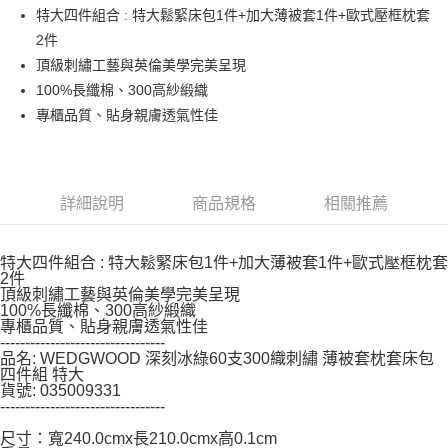
每筆NT$150，滿NT$799(含以上)免運費
【「AFTEE先享後付」結帳流程】
特大四件組合 : 特大鬆緊床包1件+加大薄被套1件+歐式壓框枕套
１．於結帳方式選擇「AFTEE先享後付」後，將跳轉至「AFTEE先享後付」
2件
結帳頁面，進行簡訊認證並確認金額後，即可完成結帳。
２．訂單成立數日內，您將收到繳費通知簡訊。
頂級刺繡工藝與英倫美學完美呈現
３．收到繳費通知簡訊後14天內，點擊此簡訊中的連結，可透過四大超商／
100%長纖棉、300高紗緞織
ATM／網路銀行／等多元方式進行付款，方視為交易完成。
※ 請注意：結帳手續完成當下不需立刻繳費，但若您需要取消訂單，請聯絡
專櫃品質、貼身親膚透氣性佳
購買商品的店家。未經商家同意取消之訂單仍視為有效，需透過AFTEE先享
後付繳納相關費用。
※ 交易是否成功請以「AFTEE先享後付 」之結帳頁面顯示為準，若有關於
是否繳費成功／繳費後需取消欲退款等相關疑問，請聯繫「AFTEE先享後付
詳細說明
商品規格
相關推薦
客戶支援中心」
https://netprotections.freshdesk.com/support/home
【注意事項】
１．透過由恩沛科技股份有限公司提供之「AFTEE先享後付」服務完成之交
特大四件組合 : 特大鬆緊床包1件+加大薄被套1件+歐式壓框枕套
易，需依本服務之必要範圍內提供個人資料，並將交易相關給付款項請求債
2件
頂級刺繡工藝與英倫美學完美呈現
權轉讓予恩沛科技股份有限公司。
100%長纖棉、300高紗緞織
２．關於個人資料處理事宜，請瀏覽以下網址：
專櫃品質、貼身親膚透氣性佳
https://aftee.tw/terms/#terms3
---------------------------------
３．未成年的使用者請事先徵得法定代理人或監護人之同意方可使用
品名: WEDGWOOD 深刻冰綠60支300織刺繡 薄被套枕套床包
「AFTEE先享後付」，若未經同意申辦者引起之損失，本公司不負相關責
四件組 特大
任。
貨號: 035009331
４．使用「AFTEE先享後付」時，將依據個別帳號之用戶狀況，依本公司即
---------------------------------
時審查核予不同之上限額度；若仍有額度不足之情形，本公司將視審查結果
尺寸：寬240.0cmx長210.0cmx高0.1cm
請求用戶進行身份認證。