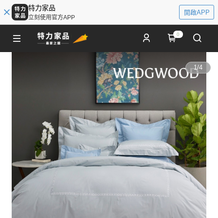
特力家品
開啟APP
立刻使用官方APP
0
1
/
4