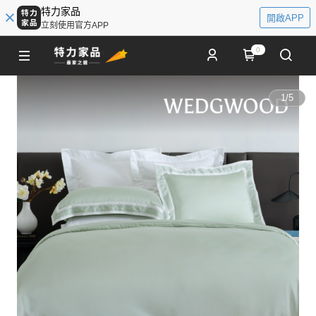
特力家品
開啟APP
立刻使用官方APP
0
1
/
5