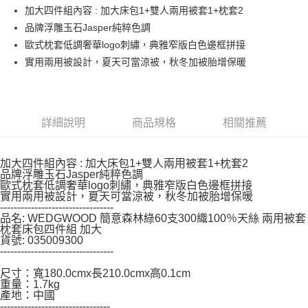
每筆NT$150，滿NT$799(含以上)免運費
【「AFTEE先享後付」結帳流程】
加大四件組內容 : 加大床包1+雙人兩用被套1+枕套2
１．於結帳方式選擇「AFTEE先享後付」後，將跳轉至「AFTEE先享後付」
品牌浮雕玉石Jasper純粹色調
結帳頁面，進行簡訊認證並確認金額後，即可完成結帳。
２．訂單成立數日內，您將收到繳費通知簡訊。
歐式枕套低調奢華logo刺繡，典雅窄版白色邊框拼接
３．收到繳費通知簡訊後14天內，點擊此簡訊中的連結，可透過四大超商／
實用兩用被設計，夏天可當涼被，秋冬加被胎增保暖
ATM／網路銀行／等多元方式進行付款，方視為交易完成。
※ 請注意：結帳手續完成當下不需立刻繳費，但若您需要取消訂單，請聯絡
購買商品的店家。未經商家同意取消之訂單仍視為有效，需透過AFTEE先享
後付繳納相關費用。
※ 交易是否成功請以「AFTEE先享後付 」之結帳頁面顯示為準，若有關於
詳細說明
商品規格
相關推薦
是否繳費成功／繳費後需取消欲退款等相關疑問，請聯繫「AFTEE先享後付
客戶支援中心」
https://netprotections.freshdesk.com/support/home
加大四件組內容 : 加大床包1+雙人兩用被套1+枕套2
【注意事項】
品牌浮雕玉石Jasper純粹色調
１．透過由恩沛科技股份有限公司提供之「AFTEE先享後付」服務完成之交
歐式枕套低調奢華logo刺繡，典雅窄版白色邊框拼接
易，需依本服務之必要範圍內提供個人資料，並將交易相關給付款項請求債
實用兩用被設計，夏天可當涼被，秋冬加被胎增保暖
權轉讓予恩沛科技股份有限公司。
---------------------------------
２．關於個人資料處理事宜，請瀏覽以下網址：
品名: WEDGWOOD 簡意森林綠60支300織100％天絲 兩用被套
https://aftee.tw/terms/#terms3
枕套床包四件組 加大
３．未成年的使用者請事先徵得法定代理人或監護人之同意方可使用
貨號: 035009300
---------------------------------
「AFTEE先享後付」，若未經同意申辦者引起之損失，本公司不負相關責
任。
尺寸：寬180.0cmx長210.0cmx高0.1cm
４．使用「AFTEE先享後付」時，將依據個別帳號之用戶狀況，依本公司即
重量：1.7kg
時審查核予不同之上限額度；若仍有額度不足之情形，本公司將視審查結果
產地：中國
請求用戶進行身份認證。
--------------------------------