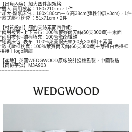
５．嚴禁一人註冊多個帳號或使用他人資訊註冊。若發現惡意使用之情形，
【出貨內容】加大四件組規格:
恩沛科技股份有限公司將有權停止該用戶之使用額度並採取法律行動。
*雙人-兩用被套：180x210cm，1件
*加大-鬆緊床包：180x186cm＋立高38cm(彈性伸展±3cm)，1件
*歐式壓框枕套 ：51x71cm，2件
【材質設計】簡約天絲素面四件組:
*兩用被套–上下表布 : 100％萊賽爾天絲(60支300織)＋素面
*兩用被套–鋪棉填充 : 100％聚酯纖維
*鬆緊床包–表布 : 100％萊賽爾天絲(60支300織)＋素面
*歐式壓框枕套 : 100％萊賽爾天絲(60支300織)＋芽邊白色邊框
拼接＋logo刺繡
【產地】英國WEDGWOOD原廠設計授權監製，中國製造
【商檢字號】M3A903
---------------------------------