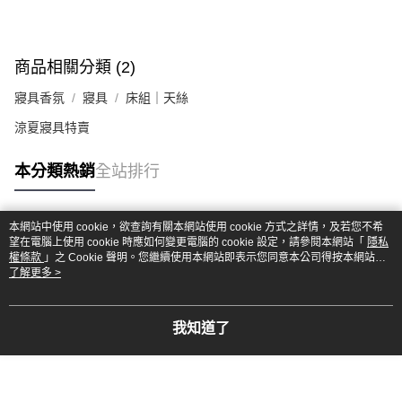
商品相關分類 (2)
寢具香氛
寢具
床組｜天絲
涼夏寢具特賣
本分類熱銷
全站排行
本網站中使用 cookie，欲查詢有關本網站使用 cookie 方式之詳情，及若您不希
熱門標籤
望在電腦上使用 cookie 時應如何變更電腦的 cookie 設定，請參閱本網站「
隱私
權條款
」之 Cookie 聲明。您繼續使用本網站即表示您同意本公司得按本網站使
用條款之 Cookie 聲明使用 cookie。
了解更多 >
我知道了