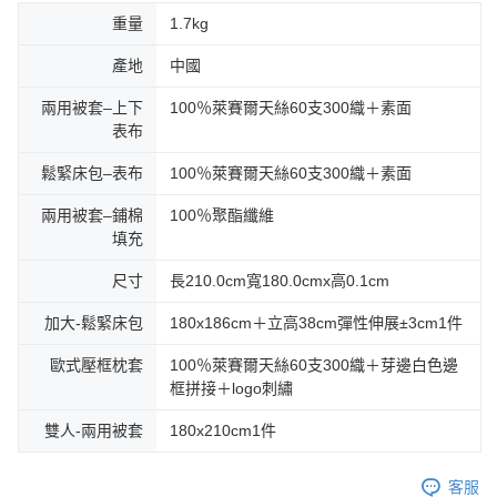
重量
1.7kg
產地
中國
兩用被套–上下
100％萊賽爾天絲60支300織＋素面
表布
鬆緊床包–表布
100％萊賽爾天絲60支300織＋素面
兩用被套–鋪棉
100％聚酯纖維
填充
尺寸
長210.0cm寬180.0cmx高0.1cm
加大-鬆緊床包
180x186cm＋立高38cm彈性伸展±3cm1件
歐式壓框枕套
100％萊賽爾天絲60支300織＋芽邊白色邊
框拼接＋logo刺繡
雙人-兩用被套
180x210cm1件
客服