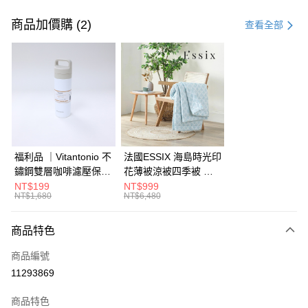
付款方式
信用卡一次付款
商品加價購 (2)
查看全部
信用卡分期付款
3 期 0 利率 每期
NT$5,661
21家銀行
6 期 0 利率 每期
NT$2,830
21家銀行
合作金庫商業銀行
第一商業銀行
華南商業銀行
彰化商業銀行
合作金庫商業銀行
第一商業銀行
LINE Pay
上海商業儲蓄銀行
台北富邦商業銀行
華南商業銀行
彰化商業銀行
國泰世華商業銀行
兆豐國際商業銀行
Apple Pay
上海商業儲蓄銀行
台北富邦商業銀行
臺灣中小企業銀行
台中商業銀行
國泰世華商業銀行
兆豐國際商業銀行
福利品 ｜Vitantonio 不
法國ESSIX 海島時光印
匯豐（台灣）商業銀行
華泰商業銀行
街口支付
臺灣中小企業銀行
台中商業銀行
鏽鋼雙層咖啡濾壓保溫
花薄被涼被四季被 單
聯邦商業銀行
遠東國際商業銀行
匯豐（台灣）商業銀行
華泰商業銀行
瓶 奶油白 VCB-10-C
人
NT$199
NT$999
AFTEE先享後付
元大商業銀行
永豐商業銀行
NT$1,680
NT$6,480
聯邦商業銀行
遠東國際商業銀行
玉山商業銀行
星展（台灣）商業銀行
相關說明
元大商業銀行
永豐商業銀行
台新國際商業銀行
中國信託商業銀行
【關於「AFTEE先享後付」】
玉山商業銀行
星展（台灣）商業銀行
商品特色
ATM付款
台灣樂天信用卡公司
AFTEE先享後付是「在收到商品之後才付款」的支付方式。 讓您購物簡單
台新國際商業銀行
中國信託商業銀行
便利好安心！
商品編號
台灣樂天信用卡公司
１．簡單：不需註冊會員、不需綁卡、不需儲值。
運送方式
11293869
２．便利：只要手機號碼，簡訊認證，即可結帳。
３．安心：先確認商品／服務後，再付款。
宅配
商品特色