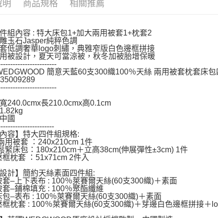
說明
商品規格
相關推薦
１．透過由
交易，需
求債權轉
２．關於
件組內容 : 特大床包1+加大兩用被套1+枕套2
雕玉石Jasper純粹色調
https://aft
套低調奢華logo刺繡，典雅窄版白色邊框拼接
３．未成
用被設計，夏天可當涼被，秋冬加被胎增保暖
「AFTE
------------------------
任。
 WEDGWOOD 簡意天藍60支300織100％天絲 兩用被套枕套床
４．使用「
35009289
即時審查
------------------------
結果請求
５．嚴禁
240.0cmx長210.0cmx高0.1cm
.82kg
形，恩沛
中國
動。
-----------------------
內容】特大四件組規格:
兩用被套 ：240x210cm 1件
鬆緊床包：180x210cm＋立高38cm(伸展彈性±3cm) 1件
框枕套 ：51x71cm 2件入
設計】簡約天絲素面四件組:
套–上下表布 : 100％萊賽爾天絲(60支300織)＋素面
被套–鋪棉填充 : 100％聚酯纖維
包–表布 : 100％萊賽爾天絲(60支300織)＋素面
壓框枕套 : 100％萊賽爾天絲(60支300織)＋芽邊白色邊框拼接＋l