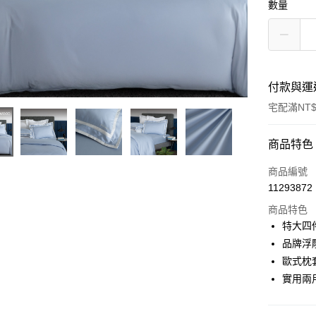
數量
付款與運
宅配滿NT$
付款方式
商品特色
信用卡一
商品編號
11293872
信用卡分
商品特色
3 期 
特大四件
6 期 
合作金
品牌浮雕
華南商
歐式枕
合作金
LINE Pay
上海商
華南商
實用兩
國泰世
Apple Pay
上海商
臺灣中
國泰世
匯豐（