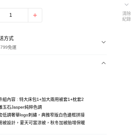
清除
紀錄
送方式
799免運
次付款
期付款
0 利率 每期
NT$6,511
21家銀行
組內容 : 特大床包1+加大兩用被套1+枕套2
0 利率 每期
NT$3,255
21家銀行
庫商業銀行
第一商業銀行
玉石Jasper純粹色調
業銀行
彰化商業銀行
套低調奢華logo刺繡，典雅窄版白色邊框拼接
庫商業銀行
第一商業銀行
業儲蓄銀行
台北富邦商業銀行
業銀行
彰化商業銀行
用被設計，夏天可當涼被，秋冬加被胎增保暖
華商業銀行
兆豐國際商業銀行
業儲蓄銀行
台北富邦商業銀行
小企業銀行
台中商業銀行
華商業銀行
兆豐國際商業銀行
台灣）商業銀行
華泰商業銀行