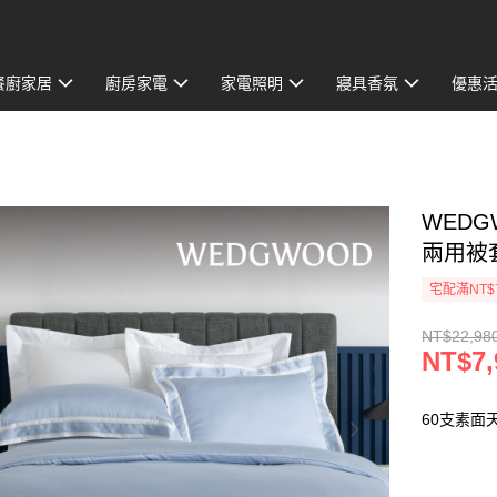
餐廚家居
廚房家電
家電照明
寢具香氛
優惠
WEDG
兩用被
宅配滿NT$
NT$22,98
NT$7,
60支素面