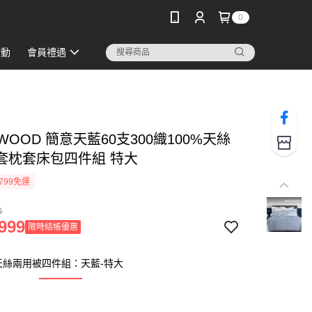
0
活動
會員禮遇
WOOD 簡意天藍60支300織100%天絲
套枕套床包四件組 特大
799免運
0
999
限時結帳優惠
天絲兩用被四件組：天藍-特大