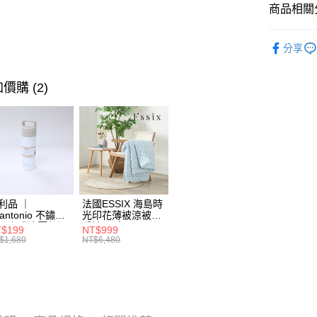
街口支付
臺灣中
商品相關分
聯邦商
匯豐（
AFTEE先
元大商
聯邦商
寢具香氛
玉山商
相關說明
分享
元大商
【關於「A
台新國
涼夏寢具
玉山商
ATM付款
AFTEE
台灣樂
台新國
便利好安
價購 (2)
台灣樂
１．簡單
２．便利
運送方式
３．安心
宅配
【「AFT
每筆NT$1
１．於結帳
付」結帳
２．訂單
３．收到繳
利品 ｜
法國ESSIX 海島時
／ATM／
tantonio 不鏽鋼
光印花薄被涼被四
※ 請注意
層咖啡濾壓保溫
季被 單人
$199
NT$999
絡購買商品
 奶油白 VCB-
$1,680
NT$6,480
-C
先享後付
※ 交易是
是否繳費成
付客戶支
【注意事