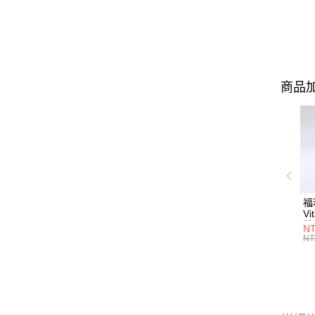
商品加
福
Vi
雙
NT
瓶
NT
10