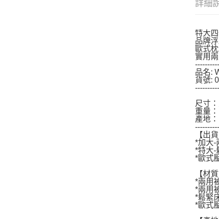
詳細
特大四
品牌浮
歐式枕
實用兩
---------
品名:
貨號: 0
---------
尺寸：寬
重量：1
產地：
---------
【出貨
*加大-
*特大-
*歐式壓
【材質
*兩用被
*兩用
*鬆緊床
*歐式