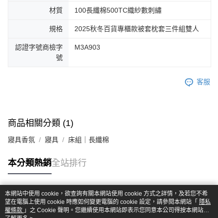
材質
100長纖棉500TC織紗數刺繡
規格
2025秋冬百貨專櫃款被套枕套三件組雙人
認證字號商檢字
M3A903
號
客服
商品相關分類 (1)
寢具香氛
寢具
床組｜長纖棉
本分類熱銷
全站排行
本網站中使用 cookie，欲查詢有關本網站使用 cookie 方式之詳情，及若您不希
熱門標籤
望在電腦上使用 cookie 時應如何變更電腦的 cookie 設定，請參閱本網站「
隱私
權條款
」之 Cookie 聲明。您繼續使用本網站即表示您同意本公司得按本網站使