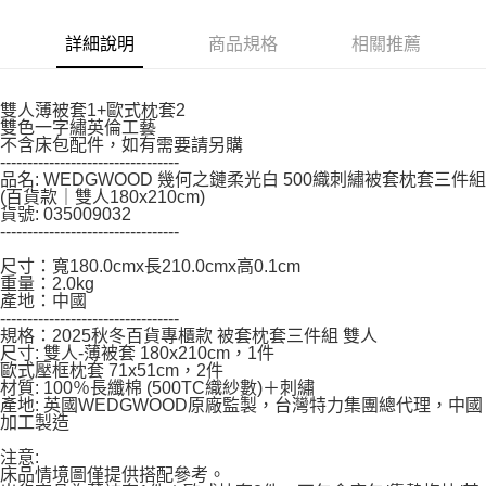
※ 請注意：結帳手續完成當下不需立刻繳費，但若您需要取消訂單，請聯絡
購買商品的店家。未經商家同意取消之訂單仍視為有效，需透過AFTEE先享
後付繳納相關費用。
詳細說明
商品規格
相關推薦
※ 交易是否成功請以「AFTEE先享後付 」之結帳頁面顯示為準，若有關於
是否繳費成功／繳費後需取消欲退款等相關疑問，請聯繫「AFTEE先享後付
客戶支援中心」
https://netprotections.freshdesk.com/support/home
雙人薄被套1+歐式枕套2
雙色一字繡英倫工藝
【注意事項】
不含床包配件，如有需要請另購
１．透過由恩沛科技股份有限公司提供之「AFTEE先享後付」服務完成之交
---------------------------------
易，需依本服務之必要範圍內提供個人資料，並將交易相關給付款項請求債
品名: WEDGWOOD 幾何之鏈柔光白 500織刺繡被套枕套三件組
(百貨款｜雙人180x210cm)
權轉讓予恩沛科技股份有限公司。
貨號: 035009032
２．關於個人資料處理事宜，請瀏覽以下網址：
---------------------------------
https://aftee.tw/terms/#terms3
３．未成年的使用者請事先徵得法定代理人或監護人之同意方可使用
尺寸：寬180.0cmx長210.0cmx高0.1cm
「AFTEE先享後付」，若未經同意申辦者引起之損失，本公司不負相關責
重量：2.0kg
任。
產地：中國
４．使用「AFTEE先享後付」時，將依據個別帳號之用戶狀況，依本公司即
---------------------------------
時審查核予不同之上限額度；若仍有額度不足之情形，本公司將視審查結果
規格：2025秋冬百貨專櫃款 被套枕套三件組 雙人
尺寸: 雙人-薄被套 180x210cm，1件
請求用戶進行身份認證。
歐式壓框枕套 71x51cm，2件
５．嚴禁一人註冊多個帳號或使用他人資訊註冊。若發現惡意使用之情形，
材質: 100％長纖棉 (500TC織紗數)＋刺繡
恩沛科技股份有限公司將有權停止該用戶之使用額度並採取法律行動。
產地: 英國WEDGWOOD原廠監製，台灣特力集團總代理，中國
加工製造
注意:
床品情境圖僅提供搭配參考。