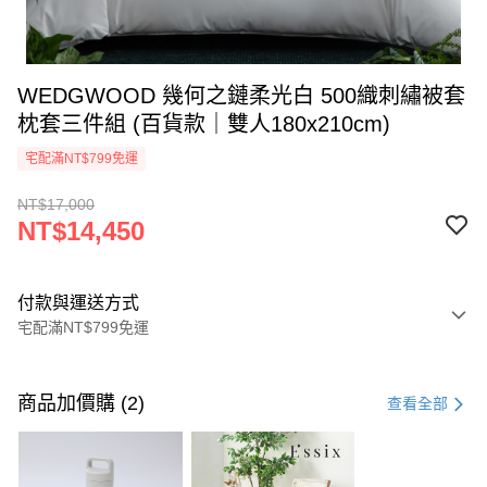
WEDGWOOD 幾何之鏈柔光白 500織刺繡被套
枕套三件組 (百貨款｜雙人180x210cm)
宅配滿NT$799免運
NT$17,000
NT$14,450
付款與運送方式
宅配滿NT$799免運
付款方式
信用卡一次付款
商品加價購 (2)
查看全部
信用卡分期付款
3 期 0 利率 每期
NT$4,816
21家銀行