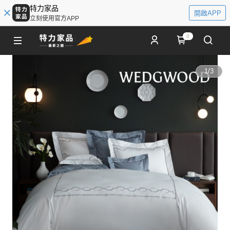
特力家品
開啟APP
立刻使用官方APP
0
1
/
3