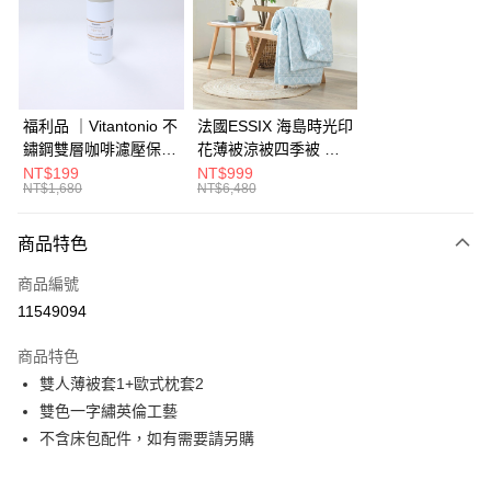
6 期 0 利率 每期
NT$2,408
21家銀行
合作金庫商業銀行
第一商業銀行
華南商業銀行
彰化商業銀行
合作金庫商業銀行
第一商業銀行
LINE Pay
上海商業儲蓄銀行
台北富邦商業銀行
華南商業銀行
彰化商業銀行
國泰世華商業銀行
兆豐國際商業銀行
Apple Pay
上海商業儲蓄銀行
台北富邦商業銀行
臺灣中小企業銀行
台中商業銀行
國泰世華商業銀行
兆豐國際商業銀行
福利品 ｜Vitantonio 不
法國ESSIX 海島時光印
匯豐（台灣）商業銀行
華泰商業銀行
街口支付
臺灣中小企業銀行
台中商業銀行
鏽鋼雙層咖啡濾壓保溫
花薄被涼被四季被 單
聯邦商業銀行
遠東國際商業銀行
匯豐（台灣）商業銀行
華泰商業銀行
瓶 奶油白 VCB-10-C
人
NT$199
NT$999
AFTEE先享後付
元大商業銀行
永豐商業銀行
NT$1,680
NT$6,480
聯邦商業銀行
遠東國際商業銀行
玉山商業銀行
星展（台灣）商業銀行
相關說明
元大商業銀行
永豐商業銀行
台新國際商業銀行
中國信託商業銀行
【關於「AFTEE先享後付」】
玉山商業銀行
星展（台灣）商業銀行
商品特色
ATM付款
台灣樂天信用卡公司
AFTEE先享後付是「在收到商品之後才付款」的支付方式。 讓您購物簡單
台新國際商業銀行
中國信託商業銀行
便利好安心！
商品編號
台灣樂天信用卡公司
１．簡單：不需註冊會員、不需綁卡、不需儲值。
運送方式
11549094
２．便利：只要手機號碼，簡訊認證，即可結帳。
３．安心：先確認商品／服務後，再付款。
宅配
商品特色
每筆NT$150，滿NT$799(含以上)免運費
【「AFTEE先享後付」結帳流程】
雙人薄被套1+歐式枕套2
１．於結帳方式選擇「AFTEE先享後付」後，將跳轉至「AFTEE先享後付」
雙色一字繡英倫工藝
結帳頁面，進行簡訊認證並確認金額後，即可完成結帳。
２．訂單成立數日內，您將收到繳費通知簡訊。
不含床包配件，如有需要請另購
３．收到繳費通知簡訊後14天內，點擊此簡訊中的連結，可透過四大超商／
ATM／網路銀行／等多元方式進行付款，方視為交易完成。