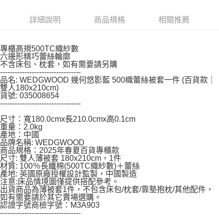
※ 請注意：結帳手續完成當下不需立刻繳費，但若您需要取消訂單，請聯絡
購買商品的店家。未經商家同意取消之訂單仍視為有效，需透過AFTEE先享
後付繳納相關費用。
詳細說明
商品規格
相關推薦
※ 交易是否成功請以「AFTEE先享後付 」之結帳頁面顯示為準，若有關於
是否繳費成功／繳費後需取消欲退款等相關疑問，請聯繫「AFTEE先享後付
客戶支援中心」
https://netprotections.freshdesk.com/support/home
專櫃高規500TC織紗數
六邊形精巧蕾絲輪廓
【注意事項】
不含床包、枕套，如有需要請另購
１．透過由恩沛科技股份有限公司提供之「AFTEE先享後付」服務完成之交
---------------------------------
品名: WEDGWOOD 幾何悠影藍 500織蕾絲被套一件 (百貨款｜
易，需依本服務之必要範圍內提供個人資料，並將交易相關給付款項請求債
雙人180x210cm)
權轉讓予恩沛科技股份有限公司。
貨號: 035008654
２．關於個人資料處理事宜，請瀏覽以下網址：
---------------------------------
https://aftee.tw/terms/#terms3
３．未成年的使用者請事先徵得法定代理人或監護人之同意方可使用
尺寸：寬180.0cmx長210.0cmx高0.1cm
「AFTEE先享後付」，若未經同意申辦者引起之損失，本公司不負相關責
重量：2.0kg
任。
產地：中國
４．使用「AFTEE先享後付」時，將依據個別帳號之用戶狀況，依本公司即
品牌名稱: WEDGWOOD
商品規格：2025年春夏百貨專櫃款
時審查核予不同之上限額度；若仍有額度不足之情形，本公司將視審查結果
尺寸: 雙人薄被套 180x210cm，1件
請求用戶進行身份認證。
材質: 100％長纖棉(500TC織紗數)＋蕾絲
５．嚴禁一人註冊多個帳號或使用他人資訊註冊。若發現惡意使用之情形，
產地: 英國原廠授權設計監製，中國製造
恩沛科技股份有限公司將有權停止該用戶之使用額度並採取法律行動。
注意:床品情境圖僅提供搭配參考。
出貨商品為薄被套1件，不包含床包/枕套/靠墊抱枕/其他配件，
如有需要請於其它賣場選購。
認證字號商檢字號：M3A903
---------------------------------