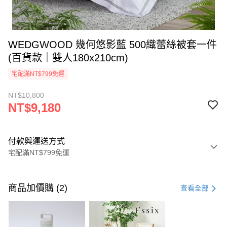
WEDGWOOD 幾何悠影藍 500織蕾絲被套一件
(百貨款｜雙人180x210cm)
宅配滿NT$799免運
NT$10,800
NT$9,180
付款與運送方式
宅配滿NT$799免運
付款方式
信用卡一次付款
商品加價購 (2)
查看全部
信用卡分期付款
3 期 0 利率 每期
NT$3,060
21家銀行