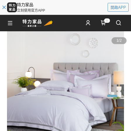
特力家品
開啟APP
立刻使用官方APP
0
1
/
2