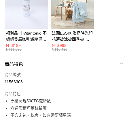
6 期 0 利率 每期
NT$1,530
21家銀行
合作金庫商業銀行
第一商業銀行
華南商業銀行
彰化商業銀行
合作金庫商業銀行
第一商業銀行
LINE Pay
上海商業儲蓄銀行
台北富邦商業銀行
華南商業銀行
彰化商業銀行
國泰世華商業銀行
兆豐國際商業銀行
Apple Pay
上海商業儲蓄銀行
台北富邦商業銀行
臺灣中小企業銀行
台中商業銀行
國泰世華商業銀行
兆豐國際商業銀行
福利品 ｜Vitantonio 不
法國ESSIX 海島時光印
匯豐（台灣）商業銀行
華泰商業銀行
街口支付
臺灣中小企業銀行
台中商業銀行
鏽鋼雙層咖啡濾壓保溫
花薄被涼被四季被 單
聯邦商業銀行
遠東國際商業銀行
匯豐（台灣）商業銀行
華泰商業銀行
瓶 奶油白 VCB-10-C
人
NT$199
NT$999
AFTEE先享後付
元大商業銀行
永豐商業銀行
NT$1,680
NT$6,480
聯邦商業銀行
遠東國際商業銀行
玉山商業銀行
星展（台灣）商業銀行
相關說明
元大商業銀行
永豐商業銀行
台新國際商業銀行
中國信託商業銀行
【關於「AFTEE先享後付」】
玉山商業銀行
星展（台灣）商業銀行
商品特色
ATM付款
台灣樂天信用卡公司
AFTEE先享後付是「在收到商品之後才付款」的支付方式。 讓您購物簡單
台新國際商業銀行
中國信託商業銀行
便利好安心！
商品編號
台灣樂天信用卡公司
１．簡單：不需註冊會員、不需綁卡、不需儲值。
運送方式
11566303
２．便利：只要手機號碼，簡訊認證，即可結帳。
３．安心：先確認商品／服務後，再付款。
宅配
商品特色
每筆NT$150，滿NT$799(含以上)免運費
【「AFTEE先享後付」結帳流程】
專櫃高規500TC織紗數
１．於結帳方式選擇「AFTEE先享後付」後，將跳轉至「AFTEE先享後付」
六邊形精巧蕾絲輪廓
結帳頁面，進行簡訊認證並確認金額後，即可完成結帳。
２．訂單成立數日內，您將收到繳費通知簡訊。
不含床包、枕套，如有需要請另購
３．收到繳費通知簡訊後14天內，點擊此簡訊中的連結，可透過四大超商／
ATM／網路銀行／等多元方式進行付款，方視為交易完成。