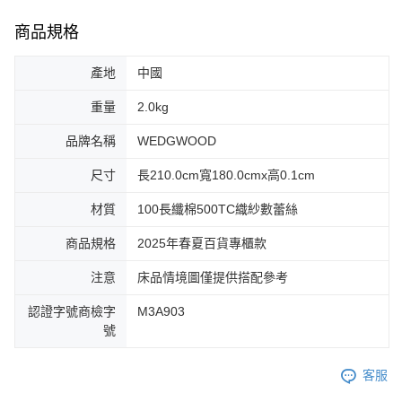
商品規格
產地
中國
重量
2.0kg
品牌名稱
WEDGWOOD
尺寸
長210.0cm寬180.0cmx高0.1cm
材質
100長纖棉500TC織紗數蕾絲
商品規格
2025年春夏百貨專櫃款
注意
床品情境圖僅提供搭配參考
認證字號商檢字
M3A903
號
客服