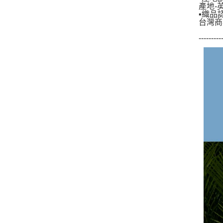
產地-
▪織品
台灣商
---------