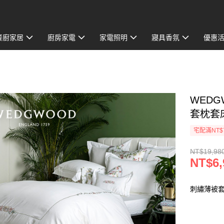
餐廚家居
廚房家電
家電照明
寢具香氛
優惠
WEDG
套枕套
宅配滿NT$
NT$19,98
NT$6,
刺繡薄被套