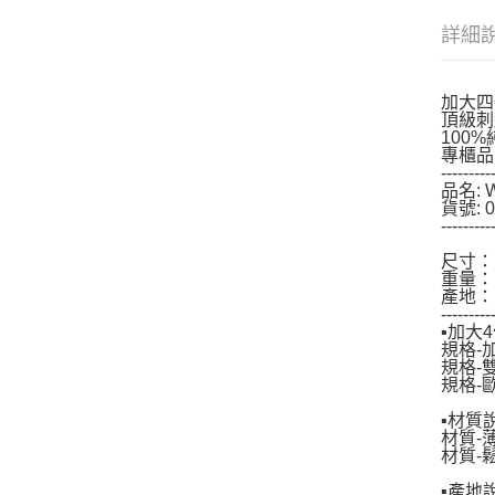
詳細
加大四
頂級刺
100
專櫃品
---------
品名:
貨號: 0
---------
尺寸：寬
重量：1
產地：
---------
▪加大
規格-加
規格-雙
規格-歐
▪材質
材質-薄
材質-
▪產地