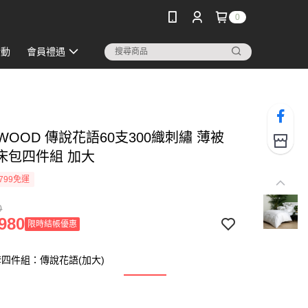
0
活動
會員禮遇
WOOD 傳說花語60支300織刺繡 薄被
床包四件組 加大
799免運
0
980
限時結帳優惠
四件組：傳說花語(加大)