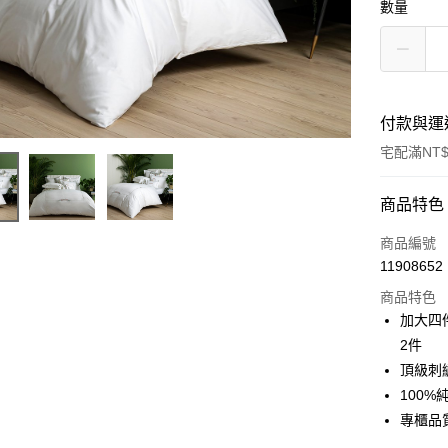
數量
付款與運
宅配滿NT$
付款方式
商品特色
信用卡一
商品編號
11908652
信用卡分
商品特色
3 期 
加大四
6 期 
合作金
2件
華南商
頂級刺
合作金
LINE Pay
上海商
華南商
100%
國泰世
Apple Pay
上海商
專櫃品
臺灣中
國泰世
匯豐（