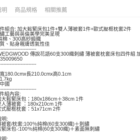
１．透過由
說明
商品規格
相關推薦
交易，需
求債權轉
２．關於
https://aft
件組合: 加大鬆緊床包1件+雙人薄被套1件+歐式壓框枕套2件
３．未成
繡工藝與英倫美學完美呈現
「AFTE
%純棉、300高紗緞織
任。
質、貼身親膚透氣性佳
------------------------
４．使用「
 WEDGWOOD 傳說花語60支300織刺繡 薄被套枕套床包四件組 
即時審查
35009650
結果請求
------------------------
５．嚴禁
形，恩沛
180.0cmx長210.0cmx高0.1cm
動。
.7kg
中國
------------------------
4件組內容:
大鬆緊床包：180x186cm＋38cm 1件
人薄被套 ：180x210cm 1件
式壓框枕套：51x71cm 2件
說明:
被套/枕套:100％純棉(60支300織)＋刺繡
鬆緊床包-:100％純棉(60支300織)＋素面無刺繡
說明: