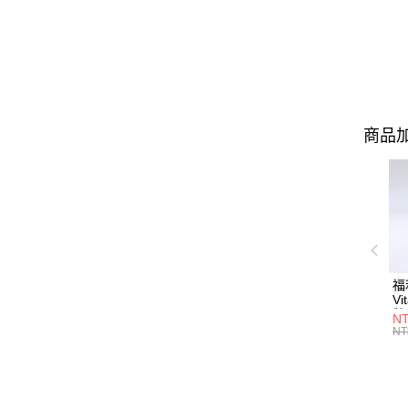
商品加
福
Vi
雙
NT
瓶
NT
10