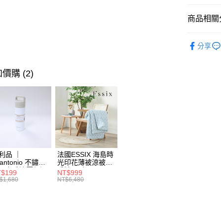
街口支付
臺灣中
聯邦商
匯豐（
商品相關分
AFTEE先
元大商
聯邦商
玉山商
相關說明
元大商
寢具香氛
【關於「A
台新國
玉山商
分享
ATM付款
AFTEE
台灣樂
台新國
便利好安
台灣樂
１．簡單
價購 (2)
２．便利
運送方式
３．安心
宅配
【「AFT
每筆NT$1
１．於結帳
付」結帳
２．訂單
３．收到繳
／ATM／
利品 ｜
法國ESSIX 海島時
※ 請注意
tantonio 不鏽鋼
光印花薄被涼被四
絡購買商品
層咖啡濾壓保溫
季被 單人
$199
NT$999
先享後付
 奶油白 VCB-
$1,680
NT$6,480
※ 交易是
-C
是否繳費成
付客戶支
【注意事