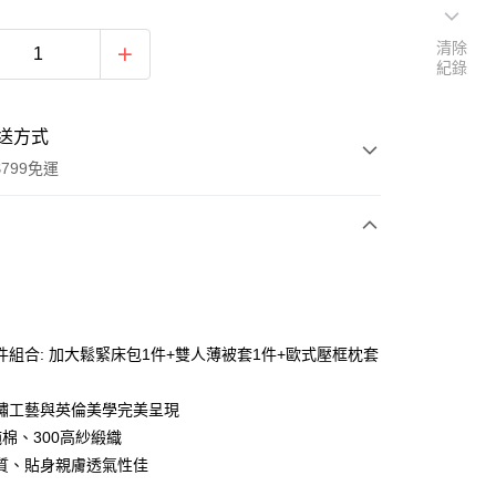
清除
紀錄
送方式
799免運
次付款
期付款
0 利率 每期
NT$5,661
21家銀行
件組合: 加大鬆緊床包1件+雙人薄被套1件+歐式壓框枕套
0 利率 每期
NT$2,830
21家銀行
庫商業銀行
第一商業銀行
業銀行
彰化商業銀行
繡工藝與英倫美學完美呈現
庫商業銀行
第一商業銀行
業儲蓄銀行
台北富邦商業銀行
業銀行
彰化商業銀行
純棉、300高紗緞織
華商業銀行
兆豐國際商業銀行
業儲蓄銀行
台北富邦商業銀行
質、貼身親膚透氣性佳
小企業銀行
台中商業銀行
華商業銀行
兆豐國際商業銀行
台灣）商業銀行
華泰商業銀行