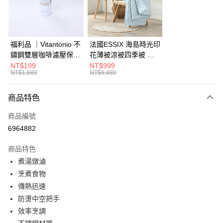
華南商業銀行
彰化商業銀行
合作金庫商業銀行
第一商業銀行
LINE Pay
上海商業儲蓄銀行
台北富邦商業銀行
華南商業銀行
彰化商業銀行
國泰世華商業銀行
兆豐國際商業銀行
Apple Pay
上海商業儲蓄銀行
台北富邦商業銀行
臺灣中小企業銀行
台中商業銀行
國泰世華商業銀行
兆豐國際商業銀行
福利品 ｜Vitantonio 不
法國ESSIX 海島時光印
匯豐（台灣）商業銀行
華泰商業銀行
街口支付
臺灣中小企業銀行
台中商業銀行
鏽鋼雙層咖啡濾壓保溫
花薄被涼被四季被 單
聯邦商業銀行
遠東國際商業銀行
匯豐（台灣）商業銀行
華泰商業銀行
瓶 奶油白 VCB-10-C
人
NT$199
NT$999
AFTEE先享後付
元大商業銀行
永豐商業銀行
NT$1,680
NT$6,480
聯邦商業銀行
遠東國際商業銀行
玉山商業銀行
星展（台灣）商業銀行
相關說明
元大商業銀行
永豐商業銀行
台新國際商業銀行
中國信託商業銀行
【關於「AFTEE先享後付」】
玉山商業銀行
星展（台灣）商業銀行
商品特色
ATM付款
台灣樂天信用卡公司
AFTEE先享後付是「在收到商品之後才付款」的支付方式。 讓您購物簡單
台新國際商業銀行
中國信託商業銀行
便利好安心！
商品編號
台灣樂天信用卡公司
１．簡單：不需註冊會員、不需綁卡、不需儲值。
運送方式
6964882
２．便利：只要手機號碼，簡訊認證，即可結帳。
３．安心：先確認商品／服務後，再付款。
宅配
商品特色
每筆NT$150，滿NT$799(含以上)免運費
【「AFTEE先享後付」結帳流程】
煮湯燉滷
１．於結帳方式選擇「AFTEE先享後付」後，將跳轉至「AFTEE先享後付」
烹煮食物
結帳頁面，進行簡訊認證並確認金額後，即可完成結帳。
２．訂單成立數日內，您將收到繳費通知簡訊。
傳熱迅速
３．收到繳費通知簡訊後14天內，點擊此簡訊中的連結，可透過四大超商／
防燙中空把手
ATM／網路銀行／等多元方式進行付款，方視為交易完成。
※ 請注意：結帳手續完成當下不需立刻繳費，但若您需要取消訂單，請聯絡
效率烹調
購買商品的店家。未經商家同意取消之訂單仍視為有效，需透過AFTEE先享