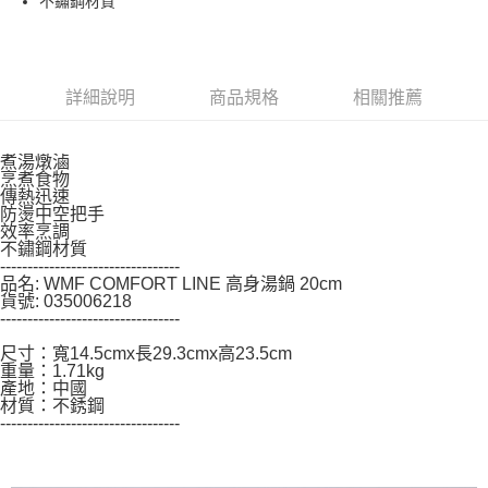
不鏽鋼材質
後付繳納相關費用。
※ 交易是否成功請以「AFTEE先享後付 」之結帳頁面顯示為準，若有關於
是否繳費成功／繳費後需取消欲退款等相關疑問，請聯繫「AFTEE先享後付
客戶支援中心」
https://netprotections.freshdesk.com/support/home
詳細說明
商品規格
相關推薦
【注意事項】
１．透過由恩沛科技股份有限公司提供之「AFTEE先享後付」服務完成之交
易，需依本服務之必要範圍內提供個人資料，並將交易相關給付款項請求債
煮湯燉滷
權轉讓予恩沛科技股份有限公司。
烹煮食物
２．關於個人資料處理事宜，請瀏覽以下網址：
傳熱迅速
https://aftee.tw/terms/#terms3
防燙中空把手
３．未成年的使用者請事先徵得法定代理人或監護人之同意方可使用
效率烹調
「AFTEE先享後付」，若未經同意申辦者引起之損失，本公司不負相關責
不鏽鋼材質
---------------------------------
任。
品名: WMF COMFORT LINE 高身湯鍋 20cm
４．使用「AFTEE先享後付」時，將依據個別帳號之用戶狀況，依本公司即
貨號: 035006218
時審查核予不同之上限額度；若仍有額度不足之情形，本公司將視審查結果
---------------------------------
請求用戶進行身份認證。
５．嚴禁一人註冊多個帳號或使用他人資訊註冊。若發現惡意使用之情形，
尺寸：寬14.5cmx長29.3cmx高23.5cm
恩沛科技股份有限公司將有權停止該用戶之使用額度並採取法律行動。
重量：1.71kg
產地：中國
材質：不銹鋼
---------------------------------