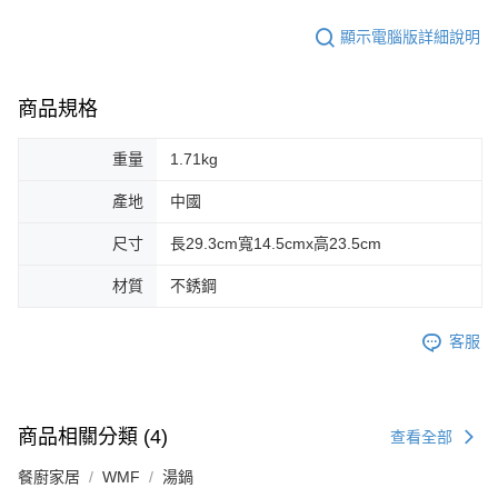
顯示電腦版詳細說明
商品規格
重量
1.71kg
產地
中國
尺寸
長29.3cm寬14.5cmx高23.5cm
材質
不銹鋼
客服
商品相關分類 (4)
查看全部
餐廚家居
WMF
湯鍋