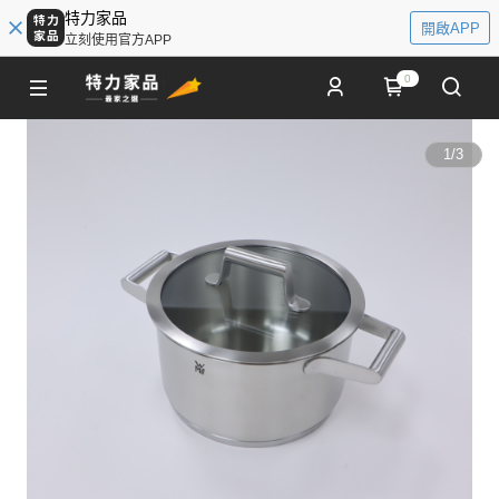
特力家品
開啟APP
立刻使用官方APP
0
1
/
3