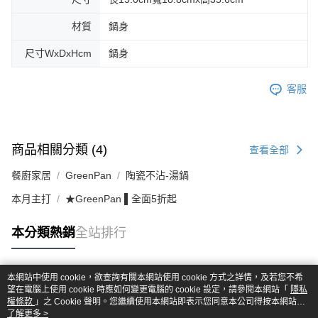
材質
鍋身
尺寸WxDxHcm
鍋身
客服
商品相關分類 (4)
查看全部
餐廚家居
GreenPan
陶瓷不沾-湯鍋
本月主打
★GreenPan ▌全面5折起
本分類熱銷
全站排行
本網站中使用 cookie，欲查詢有關本網站使用 cookie 方式之詳情，及若您不希
熱門標籤
望在電腦上使用 cookie 時應如何變更電腦的 cookie 設定，請參閱本網站「
隱私
權條款
」之 Cookie 聲明。您繼續使用本網站即表示您同意本公司得按本網站使
用條款之 Cookie 聲明使用 cookie。
了解更多 >