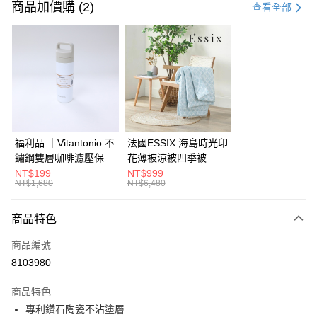
信用卡一次付款
商品加價購 (2)
查看全部
信用卡分期付款
3 期 0 利率 每期
NT$209
21家銀行
6 期 0 利率 每期
NT$104
21家銀行
合作金庫商業銀行
第一商業銀行
華南商業銀行
彰化商業銀行
合作金庫商業銀行
第一商業銀行
LINE Pay
上海商業儲蓄銀行
台北富邦商業銀行
華南商業銀行
彰化商業銀行
國泰世華商業銀行
兆豐國際商業銀行
Apple Pay
上海商業儲蓄銀行
台北富邦商業銀行
臺灣中小企業銀行
台中商業銀行
國泰世華商業銀行
兆豐國際商業銀行
福利品 ｜Vitantonio 不
法國ESSIX 海島時光印
匯豐（台灣）商業銀行
華泰商業銀行
街口支付
臺灣中小企業銀行
台中商業銀行
鏽鋼雙層咖啡濾壓保溫
花薄被涼被四季被 單
聯邦商業銀行
遠東國際商業銀行
匯豐（台灣）商業銀行
華泰商業銀行
瓶 奶油白 VCB-10-C
人
NT$199
NT$999
AFTEE先享後付
元大商業銀行
永豐商業銀行
NT$1,680
NT$6,480
聯邦商業銀行
遠東國際商業銀行
玉山商業銀行
星展（台灣）商業銀行
相關說明
元大商業銀行
永豐商業銀行
台新國際商業銀行
中國信託商業銀行
【關於「AFTEE先享後付」】
玉山商業銀行
星展（台灣）商業銀行
商品特色
ATM付款
台灣樂天信用卡公司
AFTEE先享後付是「在收到商品之後才付款」的支付方式。 讓您購物簡單
台新國際商業銀行
中國信託商業銀行
便利好安心！
商品編號
台灣樂天信用卡公司
１．簡單：不需註冊會員、不需綁卡、不需儲值。
運送方式
8103980
２．便利：只要手機號碼，簡訊認證，即可結帳。
３．安心：先確認商品／服務後，再付款。
宅配
商品特色
每筆NT$150，滿NT$799(含以上)免運費
【「AFTEE先享後付」結帳流程】
專利鑽石陶瓷不沾塗層
１．於結帳方式選擇「AFTEE先享後付」後，將跳轉至「AFTEE先享後付」