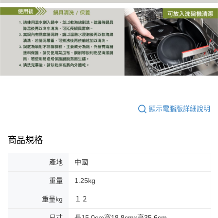
顯示電腦版詳細說明
商品規格
產地
中國
重量
1.25kg
重量kg
１２
尺寸
長15.0cm寬18.8cmx高35.6cm