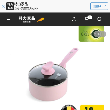
特力家品
開啟APP
立刻使用官方APP
0
1
/
2