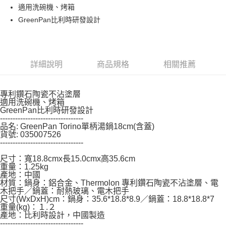
適用洗碗機、烤箱
結帳頁面，進行簡訊認證並確認金額後，即可完成結帳。
２．訂單成立數日內，您將收到繳費通知簡訊。
GreenPan比利時研發設計
３．收到繳費通知簡訊後14天內，點擊此簡訊中的連結，可透過四大超商／
ATM／網路銀行／等多元方式進行付款，方視為交易完成。
※ 請注意：結帳手續完成當下不需立刻繳費，但若您需要取消訂單，請聯絡
購買商品的店家。未經商家同意取消之訂單仍視為有效，需透過AFTEE先享
後付繳納相關費用。
詳細說明
商品規格
相關推薦
※ 交易是否成功請以「AFTEE先享後付 」之結帳頁面顯示為準，若有關於
是否繳費成功／繳費後需取消欲退款等相關疑問，請聯繫「AFTEE先享後付
客戶支援中心」
https://netprotections.freshdesk.com/support/home
專利鑽石陶瓷不沾塗層
適用洗碗機、烤箱
【注意事項】
GreenPan比利時研發設計
１．透過由恩沛科技股份有限公司提供之「AFTEE先享後付」服務完成之交
---------------------------------
品名: GreenPan Torino單柄湯鍋18cm(含蓋)
易，需依本服務之必要範圍內提供個人資料，並將交易相關給付款項請求債
貨號: 035007526
權轉讓予恩沛科技股份有限公司。
---------------------------------
２．關於個人資料處理事宜，請瀏覽以下網址：
https://aftee.tw/terms/#terms3
尺寸：寬18.8cmx長15.0cmx高35.6cm
３．未成年的使用者請事先徵得法定代理人或監護人之同意方可使用
重量：1.25kg
「AFTEE先享後付」，若未經同意申辦者引起之損失，本公司不負相關責
產地：中國
任。
材質：鍋身：鋁合金、Thermolon 專利鑽石陶瓷不沾塗層、電
４．使用「AFTEE先享後付」時，將依據個別帳號之用戶狀況，依本公司即
木把手／鍋蓋：耐熱玻璃、電木把手
尺寸(WxDxH)cm：鍋身：35.6*18.8*8.9／鍋蓋：18.8*18.8*7
時審查核予不同之上限額度；若仍有額度不足之情形，本公司將視審查結果
重量(kg)：１.２
請求用戶進行身份認證。
產地：比利時設計，中國製造
５．嚴禁一人註冊多個帳號或使用他人資訊註冊。若發現惡意使用之情形，
---------------------------------
恩沛科技股份有限公司將有權停止該用戶之使用額度並採取法律行動。