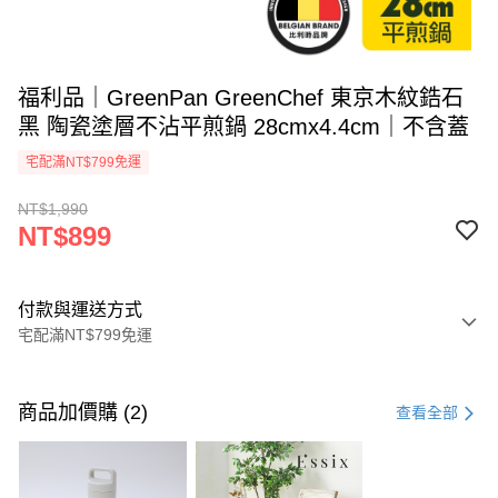
福利品｜GreenPan GreenChef 東京木紋鋯石
黑 陶瓷塗層不沾平煎鍋 28cmx4.4cm｜不含蓋
宅配滿NT$799免運
NT$1,990
NT$899
付款與運送方式
宅配滿NT$799免運
付款方式
信用卡一次付款
商品加價購 (2)
查看全部
信用卡分期付款
3 期 0 利率 每期
NT$299
21家銀行