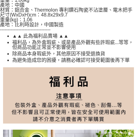
重量：1.06kg
產地：中國
材質：鋁合金、Thermolon 專利鑽石陶瓷不沾塗層、電木把手
尺寸(WxDxH)cm：48.8x29x9.7
重量(kg)：1.06
產地：比利時設計，中國製造
---------------------------------
▲▲ 此為福利品賣場 ▲▲
福利品，為外盒瑕疵、或是產品外觀有些許瑕疵...等等，
但商品功能正常並不影響使用
除商品本身瑕疵外，其他原因不接受退換貨
為避免造成您的困擾，請務必確認可接受範圍後再下單