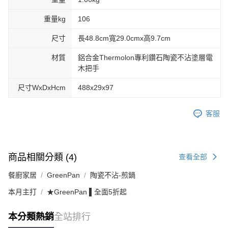
重量kg
106
尺寸
長48.8cm寬29.0cmx高9.7cm
材質
鋁合金Thermolon專利鑽石陶瓷不沾塗層電
木把手
尺寸WxDxHcm
488x29x97
客服
商品相關分類 (4)
查看全部
餐廚家居
GreenPan
陶瓷不沾-煎鍋
本月主打
★GreenPan ▌全面5折起
本分類熱銷
全站排行