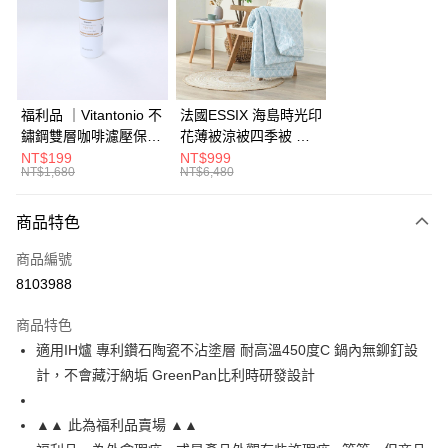
6 期 0 利率 每期
NT$149
21家銀行
合作金庫商業銀行
第一商業銀行
華南商業銀行
彰化商業銀行
合作金庫商業銀行
第一商業銀行
LINE Pay
上海商業儲蓄銀行
台北富邦商業銀行
華南商業銀行
彰化商業銀行
國泰世華商業銀行
兆豐國際商業銀行
Apple Pay
上海商業儲蓄銀行
台北富邦商業銀行
臺灣中小企業銀行
台中商業銀行
國泰世華商業銀行
兆豐國際商業銀行
福利品 ｜Vitantonio 不
法國ESSIX 海島時光印
匯豐（台灣）商業銀行
華泰商業銀行
街口支付
臺灣中小企業銀行
台中商業銀行
鏽鋼雙層咖啡濾壓保溫
花薄被涼被四季被 單
聯邦商業銀行
遠東國際商業銀行
匯豐（台灣）商業銀行
華泰商業銀行
瓶 奶油白 VCB-10-C
人
NT$199
NT$999
AFTEE先享後付
元大商業銀行
永豐商業銀行
NT$1,680
NT$6,480
聯邦商業銀行
遠東國際商業銀行
玉山商業銀行
星展（台灣）商業銀行
相關說明
元大商業銀行
永豐商業銀行
台新國際商業銀行
中國信託商業銀行
【關於「AFTEE先享後付」】
玉山商業銀行
星展（台灣）商業銀行
商品特色
ATM付款
台灣樂天信用卡公司
AFTEE先享後付是「在收到商品之後才付款」的支付方式。 讓您購物簡單
台新國際商業銀行
中國信託商業銀行
便利好安心！
商品編號
台灣樂天信用卡公司
１．簡單：不需註冊會員、不需綁卡、不需儲值。
運送方式
8103988
２．便利：只要手機號碼，簡訊認證，即可結帳。
３．安心：先確認商品／服務後，再付款。
宅配
商品特色
每筆NT$150，滿NT$799(含以上)免運費
【「AFTEE先享後付」結帳流程】
適用IH爐 專利鑽石陶瓷不沾塗層 耐高溫450度C 鍋內無鉚釘設
１．於結帳方式選擇「AFTEE先享後付」後，將跳轉至「AFTEE先享後付」
計，不會藏汙納垢 GreenPan比利時研發設計
結帳頁面，進行簡訊認證並確認金額後，即可完成結帳。
２．訂單成立數日內，您將收到繳費通知簡訊。
３．收到繳費通知簡訊後14天內，點擊此簡訊中的連結，可透過四大超商／
▲▲ 此為福利品賣場 ▲▲
ATM／網路銀行／等多元方式進行付款，方視為交易完成。