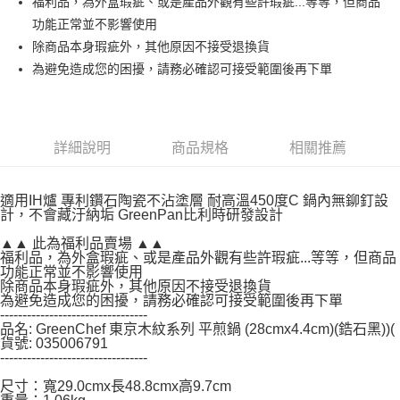
※ 請注意：結帳手續完成當下不需立刻繳費，但若您需要取消訂單，請聯絡
福利品，為外盒瑕疵、或是產品外觀有些許瑕疵...等等，但商品
購買商品的店家。未經商家同意取消之訂單仍視為有效，需透過AFTEE先享
功能正常並不影響使用
後付繳納相關費用。
除商品本身瑕疵外，其他原因不接受退換貨
※ 交易是否成功請以「AFTEE先享後付 」之結帳頁面顯示為準，若有關於
是否繳費成功／繳費後需取消欲退款等相關疑問，請聯繫「AFTEE先享後付
為避免造成您的困擾，請務必確認可接受範圍後再下單
客戶支援中心」
https://netprotections.freshdesk.com/support/home
【注意事項】
１．透過由恩沛科技股份有限公司提供之「AFTEE先享後付」服務完成之交
易，需依本服務之必要範圍內提供個人資料，並將交易相關給付款項請求債
詳細說明
商品規格
相關推薦
權轉讓予恩沛科技股份有限公司。
２．關於個人資料處理事宜，請瀏覽以下網址：
https://aftee.tw/terms/#terms3
適用IH爐 專利鑽石陶瓷不沾塗層 耐高溫450度C 鍋內無鉚釘設
３．未成年的使用者請事先徵得法定代理人或監護人之同意方可使用
計，不會藏汙納垢 GreenPan比利時研發設計
「AFTEE先享後付」，若未經同意申辦者引起之損失，本公司不負相關責
任。
▲▲ 此為福利品賣場 ▲▲
福利品，為外盒瑕疵、或是產品外觀有些許瑕疵...等等，但商品
４．使用「AFTEE先享後付」時，將依據個別帳號之用戶狀況，依本公司即
功能正常並不影響使用
時審查核予不同之上限額度；若仍有額度不足之情形，本公司將視審查結果
除商品本身瑕疵外，其他原因不接受退換貨
請求用戶進行身份認證。
為避免造成您的困擾，請務必確認可接受範圍後再下單
５．嚴禁一人註冊多個帳號或使用他人資訊註冊。若發現惡意使用之情形，
---------------------------------
恩沛科技股份有限公司將有權停止該用戶之使用額度並採取法律行動。
品名: GreenChef 東京木紋系列 平煎鍋 (28cmx4.4cm)(鋯石黑))(
貨號: 035006791
---------------------------------
尺寸：寬29.0cmx長48.8cmx高9.7cm